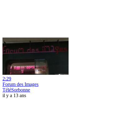
2:29
Forum des Images
TéléSorbonne
il y a 13 ans