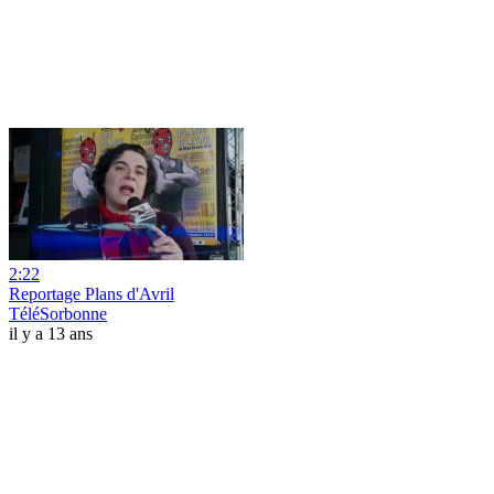
2:22
Reportage Plans d'Avril
TéléSorbonne
il y a 13 ans