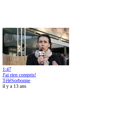
1:47
J'ai rien compris!
TéléSorbonne
il y a 13 ans