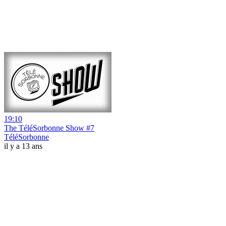
19:10
The TéléSorbonne Show #7
TéléSorbonne
il y a 13 ans