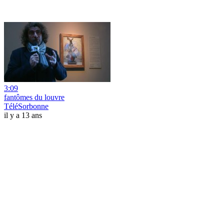
3:09
fantômes du louvre
TéléSorbonne
il y a 13 ans