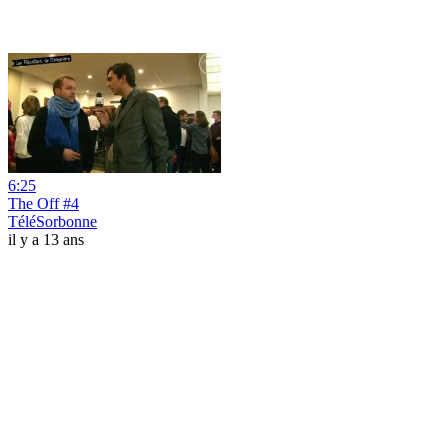
6:25
The Off #4
TéléSorbonne
il y a 13 ans