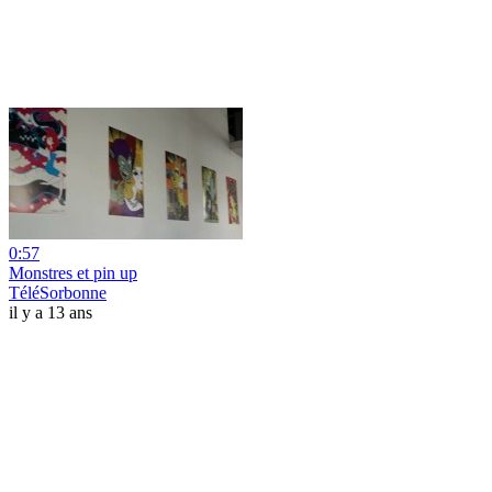
0:57
Monstres et pin up
TéléSorbonne
il y a 13 ans