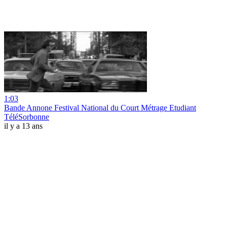
1:03
Bande Annone Festival National du Court Métrage Etudiant
TéléSorbonne
il y a 13 ans