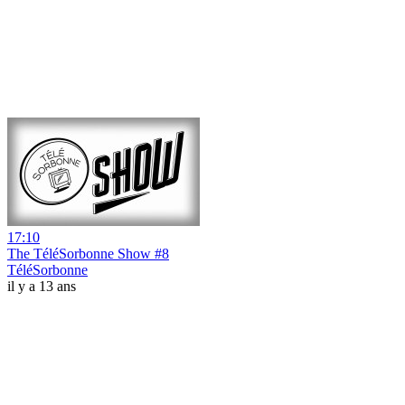
17:10
The TéléSorbonne Show #8
TéléSorbonne
il y a 13 ans