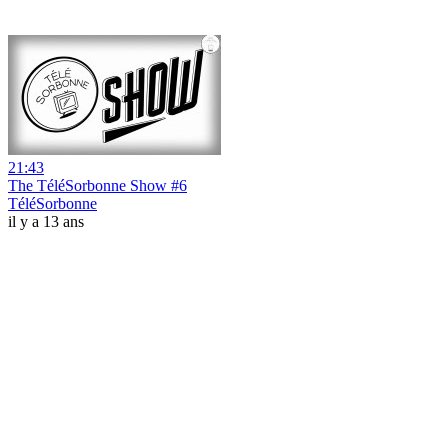
21:43
The TéléSorbonne Show #6
TéléSorbonne
il y a 13 ans