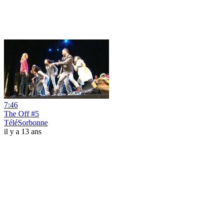
7:46
The Off #5
TéléSorbonne
il y a 13 ans