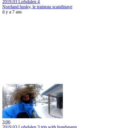
2019.03 Lofsdalen 4
Norrland husky, le traineau scandinave
il y a 7 ans
3:06
2019.03 Lofsdalen 3 trip with hundspann