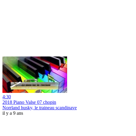
4:30
2018 Piano Valse 07 chopin
Norrland husky, le traineau scandinave
il y a 9 ans