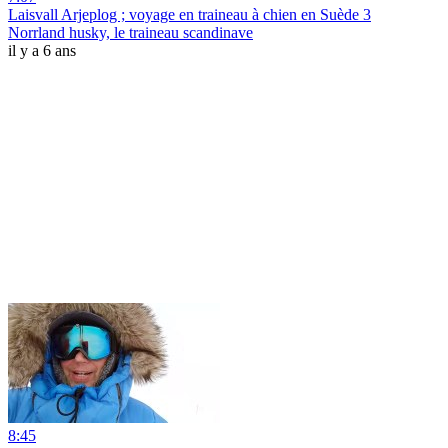
Laisvall Arjeplog ; voyage en traineau à chien en Suède 3
Norrland husky, le traineau scandinave
il y a 6 ans
8:45