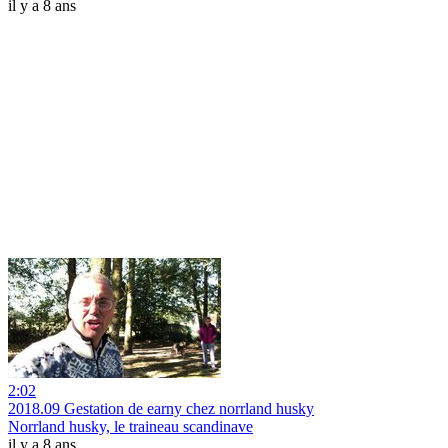
il y a 8 ans
2:02
2018.09 Gestation de earny chez norrland husky
Norrland husky, le traineau scandinave
il y a 8 ans