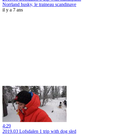
Norrland husky, le traineau scandinave
il y a 7 ans
4:29
2019.03 Lofsdalen 1 trip with dog sled