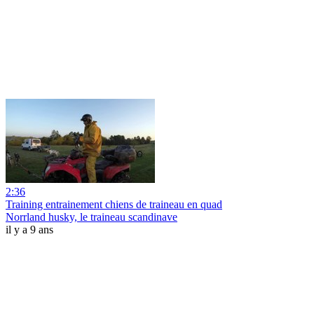
2:36
Training entrainement chiens de traineau en quad
Norrland husky, le traineau scandinave
il y a 9 ans