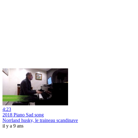
4:23
2018 Piano Sad song
Norrland husky, le traineau scandinave
il y a 9 ans