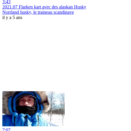
3:43
2021.07 Flarken kart avec des alaskan Husky
Norrland husky, le traineau scandinave
il y a 5 ans
7:07