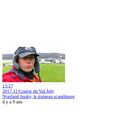
13:17
2017.11 Course du Val Joly
Norrland husky, le traineau scandinave
il y a 9 ans