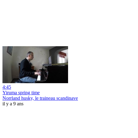
4:45
Yiruma spring time
Norrland husky, le traineau scandinave
il y a 9 ans