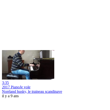
3:35
2017 PianoJe vole
Norrland husky, le traineau scandinave
il y a 9 ans