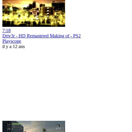
7:18
Driv3r - HD Remastered Making of - PS2
Playscope
il y a 12 ans