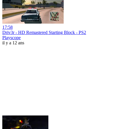
17:58
Driv3r - HD Remastered Starting Block - PS2
Playscope
il y a 12 ans