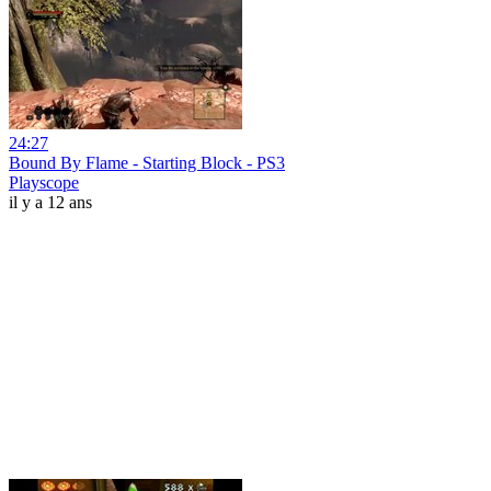
24:27
Bound By Flame - Starting Block - PS3
Playscope
il y a 12 ans