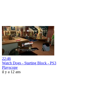
22:46
Watch Dogs - Starting Block - PS3
Playscope
il y a 12 ans