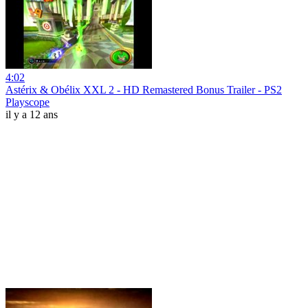
4:02
Astérix & Obélix XXL 2 - HD Remastered Bonus Trailer - PS2
Playscope
il y a 12 ans