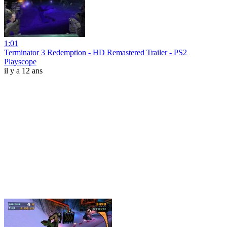
1:01
Terminator 3 Redemption - HD Remastered Trailer - PS2
Playscope
il y a 12 ans