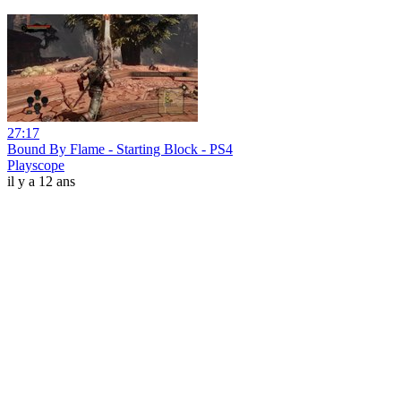
27:17
Bound By Flame - Starting Block - PS4
Playscope
il y a 12 ans