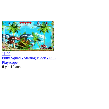
11:02
Putty Squad - Starting Block - PS3
Playscope
il y a 12 ans