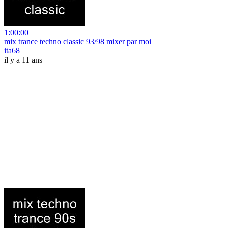
1:00:00
mix trance techno classic 93/98 mixer par moi
ita68
il y a 11 ans