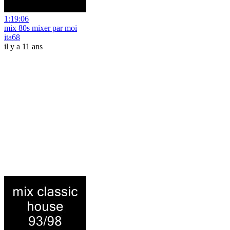
1:19:06
mix 80s mixer par moi
ita68
il y a 11 ans