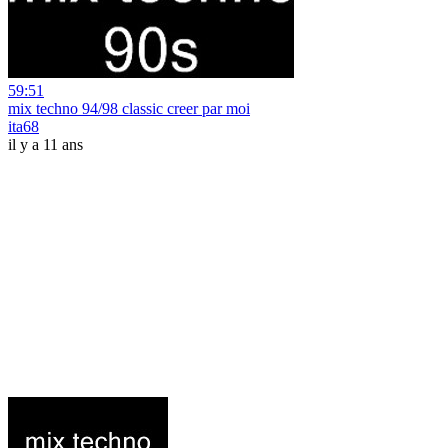
59:51
mix techno 94/98 classic creer par moi
ita68
il y a 11 ans