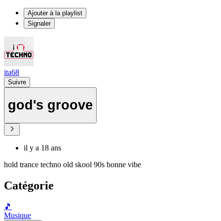
Ajouter à la playlist
Signaler
ita68
Suivre
god's groove
il y a 18 ans
hold trance techno old skool 90s bonne vibe
Catégorie
🎵
Musique