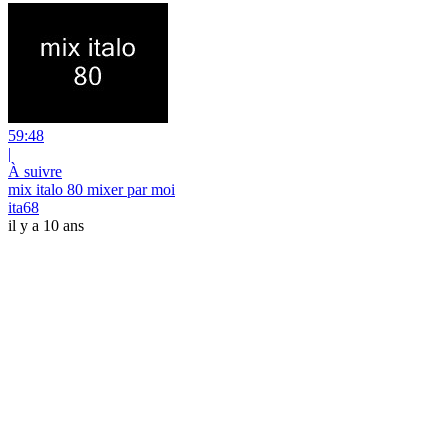
59:48
|
À suivre
mix italo 80 mixer par moi
ita68
il y a 10 ans