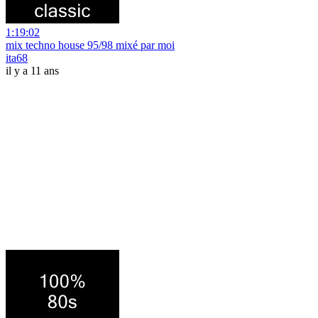
1:19:02
mix techno house 95/98 mixé par moi
ita68
il y a 11 ans