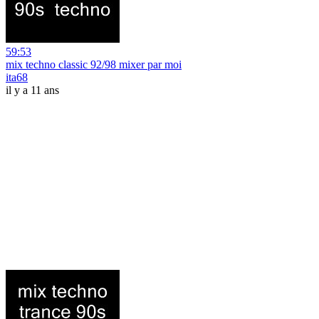
59:53
mix techno classic 92/98 mixer par moi
ita68
il y a 11 ans