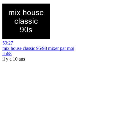
59:27
mix house classic 95/98 mixer par moi
ita68
il y a 10 ans