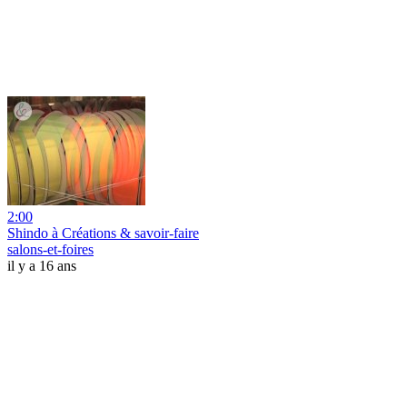
2:00
Shindo à Créations & savoir-faire
salons-et-foires
il y a 16 ans