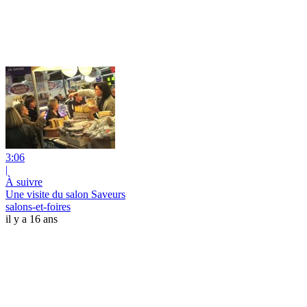
3:06
|
À suivre
Une visite du salon Saveurs
salons-et-foires
il y a 16 ans