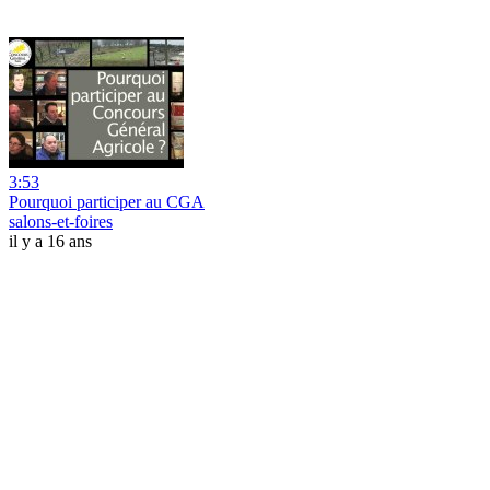
3:53
Pourquoi participer au CGA
salons-et-foires
il y a 16 ans