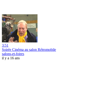
3:51
Soirée Cinéma au salon Rétromobile
salons-et-foires
il y a 16 ans