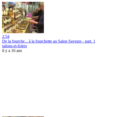
2:54
De la fourche... à la fourchette au Salon Saveurs - part. 1
salons-et-foires
il y a 16 ans