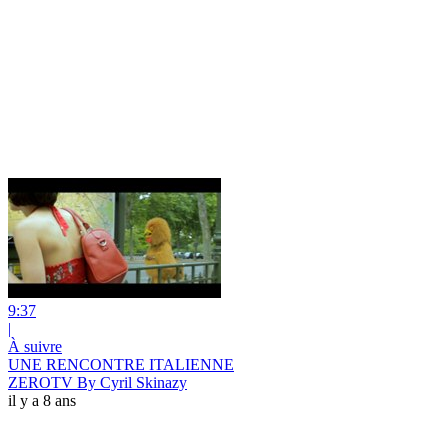
9:37
|
À suivre
UNE RENCONTRE ITALIENNE
ZEROTV By Cyril Skinazy
il y a 8 ans