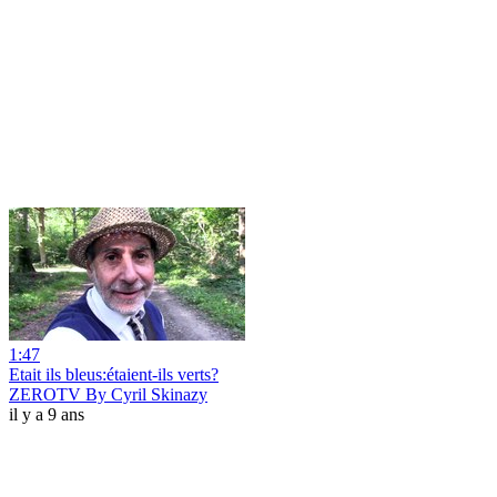
1:47
Etait ils bleus:étaient-ils verts?
ZEROTV By Cyril Skinazy
il y a 9 ans