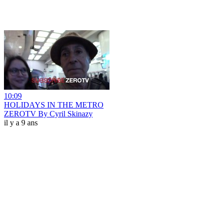
10:09
HOLIDAYS IN THE METRO
ZEROTV By Cyril Skinazy
il y a 9 ans