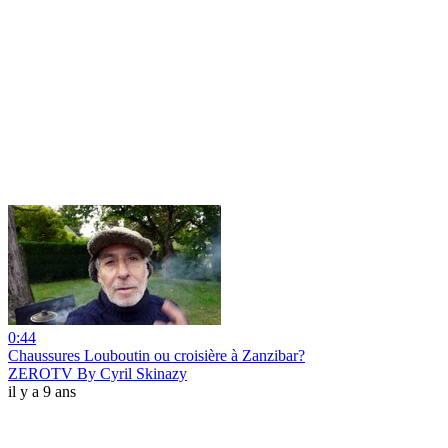
0:44
Chaussures Louboutin ou croisière à Zanzibar?
ZEROTV By Cyril Skinazy
il y a 9 ans