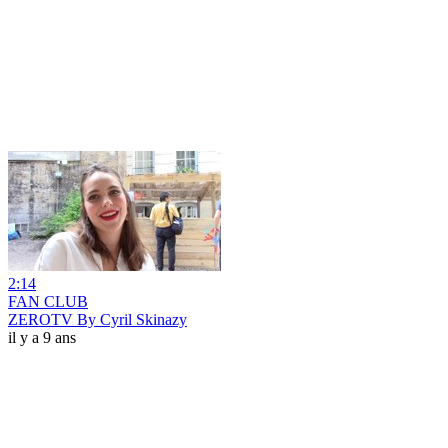
2:14
FAN CLUB
ZEROTV By Cyril Skinazy
il y a 9 ans