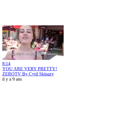
8:14
YOU ARE VERY PRETTY!
ZEROTV By Cyril Skinazy
il y a 9 ans