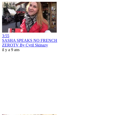
3:55
SASHA SPEAKS NO FRENCH
ZEROTV By Cyril Skinazy
il y a 9 ans