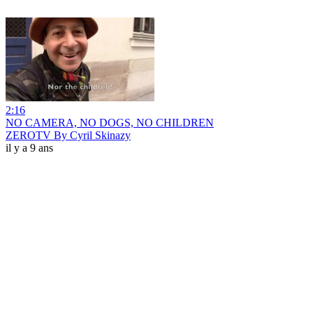
2:16
NO CAMERA, NO DOGS, NO CHILDREN
ZEROTV By Cyril Skinazy
il y a 9 ans