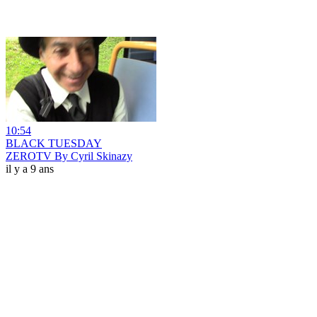
10:54
BLACK TUESDAY
ZEROTV By Cyril Skinazy
il y a 9 ans