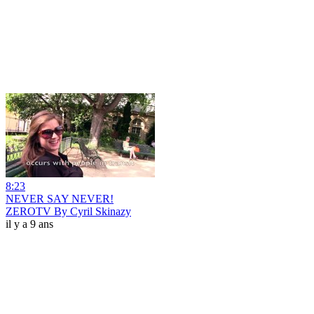
8:23
NEVER SAY NEVER!
ZEROTV By Cyril Skinazy
il y a 9 ans