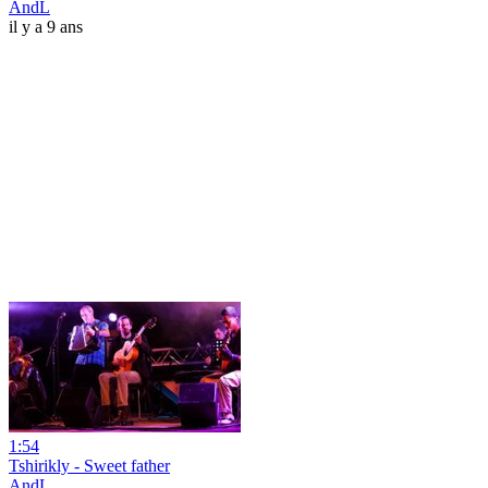
AndL
il y a 9 ans
1:54
Tshirikly - Sweet father
AndL