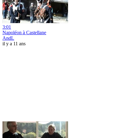
3:01
Napoléon à Castellane
AndL
il y a 11 ans