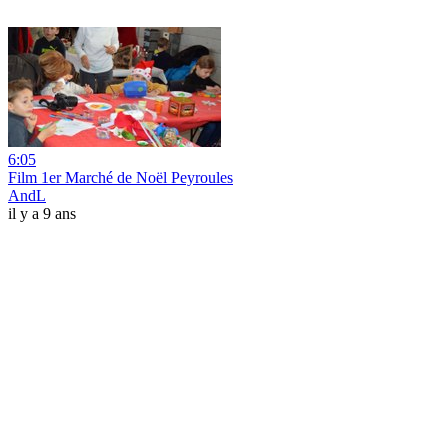
6:05
Film 1er Marché de Noël Peyroules
AndL
il y a 9 ans