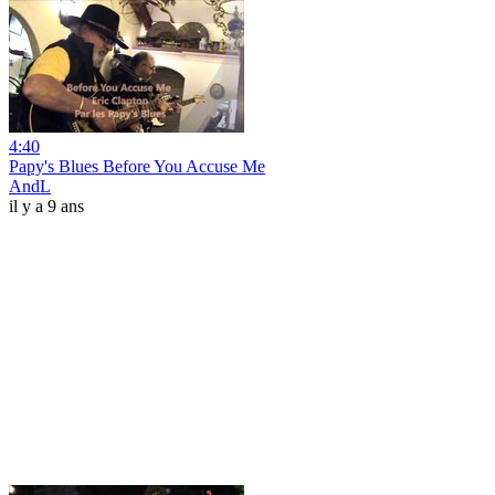
4:40
Papy's Blues Before You Accuse Me
AndL
il y a 9 ans