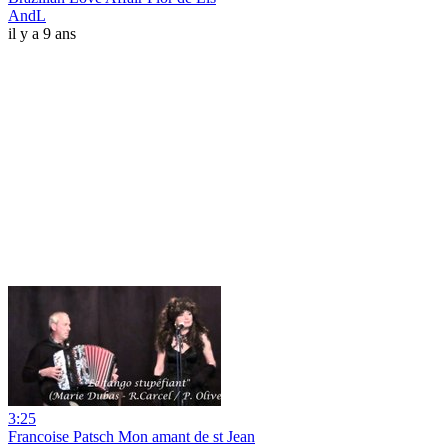
AndL
il y a 9 ans
3:25
Francoise Patsch Mon amant de st Jean