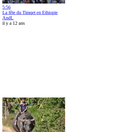
5:56
La fête du Timqet en Ethiopie
AndL
il y a 12 ans