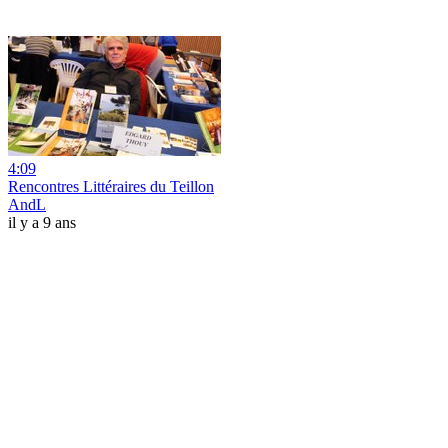
4:09
Rencontres Littéraires du Teillon
AndL
il y a 9 ans