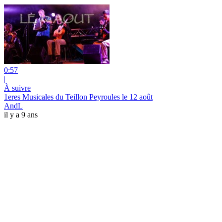
0:57
|
À suivre
1eres Musicales du Teillon Peyroules le 12 août
AndL
il y a 9 ans