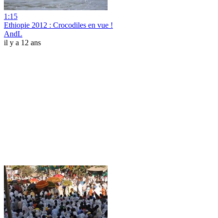
1:15
Ethiopie 2012 : Crocodiles en vue !
AndL
il y a 12 ans