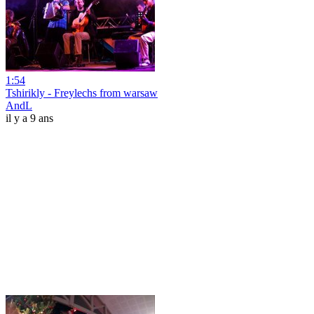
1:54
Tshirikly - Freylechs from warsaw
AndL
il y a 9 ans