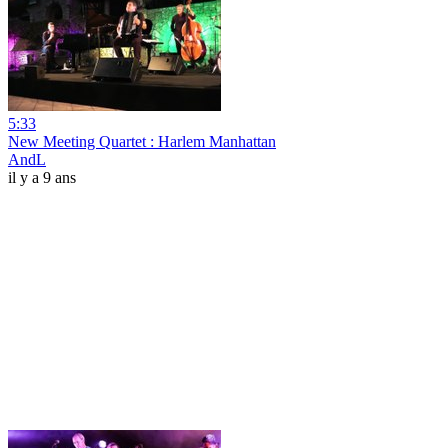
5:33
New Meeting Quartet : Harlem Manhattan
AndL
il y a 9 ans