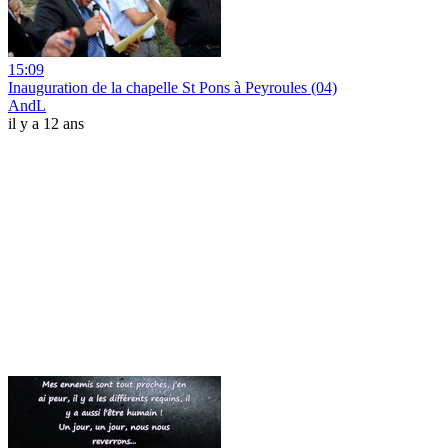
15:09
Inauguration de la chapelle St Pons à Peyroules (04)
AndL
il y a 12 ans