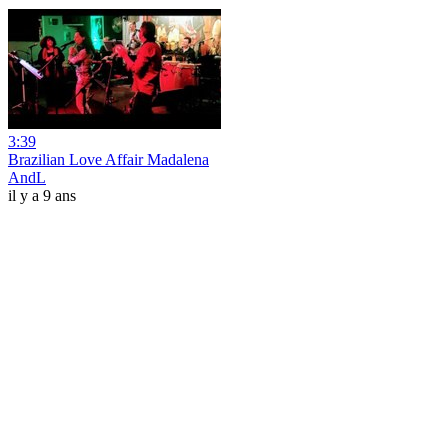
3:39
Brazilian Love Affair Madalena
AndL
il y a 9 ans