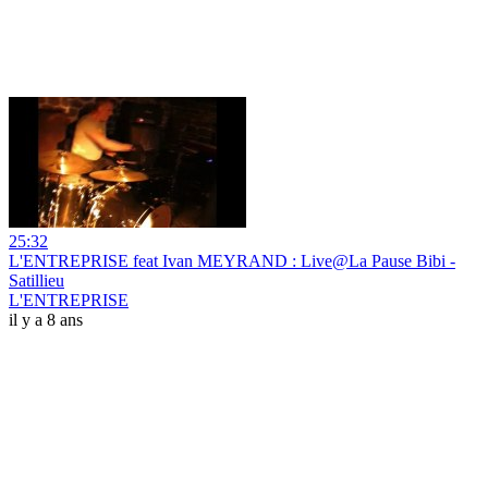
25:32
L'ENTREPRISE feat Ivan MEYRAND : Live@La Pause Bibi -
Satillieu
L'ENTREPRISE
il y a 8 ans