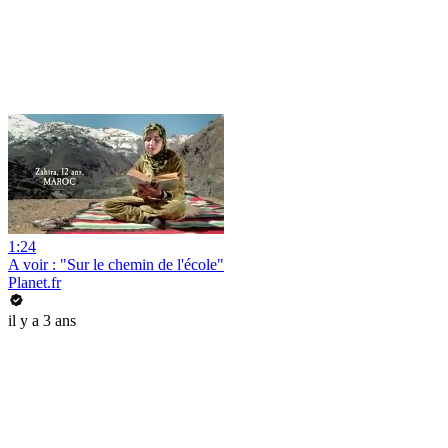
1:24
A voir : "Sur le chemin de l'école"
Planet.fr
il y a 3 ans