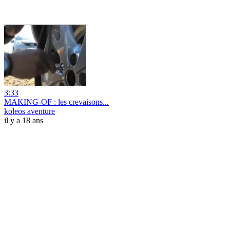
3:33
MAKING-OF : les crevaisons...
koleos aventure
il y a 18 ans