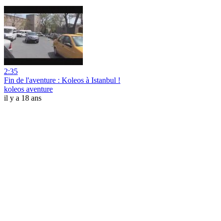
2:35
Fin de l'aventure : Koleos à Istanbul !
koleos aventure
il y a 18 ans