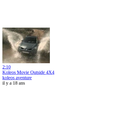
2:10
Koleos Movie Outside 4X4
koleos aventure
il y a 18 ans