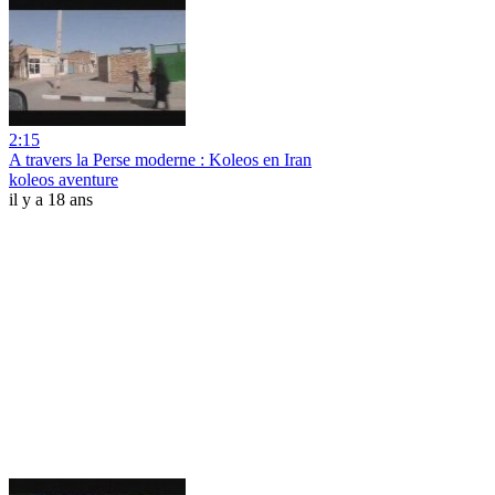
2:15
A travers la Perse moderne : Koleos en Iran
koleos aventure
il y a 18 ans