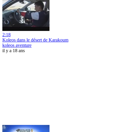
2:18
Koleos dans le désert de Karakoum
koleos aventure
il y a 18 ans