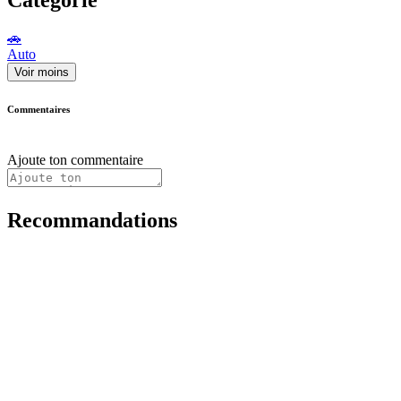
🚗
Auto
Voir moins
Commentaires
Ajoute ton commentaire
Recommandations