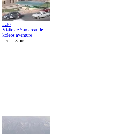
2:30
Visite de Samarcande
koleos aventure
il y a 18 ans