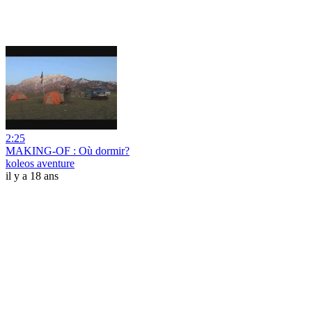
2:25
MAKING-OF : Où dormir?
koleos aventure
il y a 18 ans