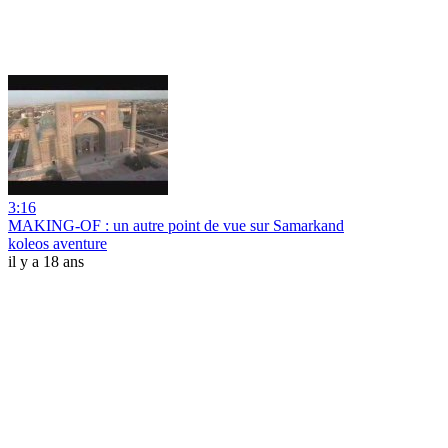
3:16
MAKING-OF : un autre point de vue sur Samarkand
koleos aventure
il y a 18 ans