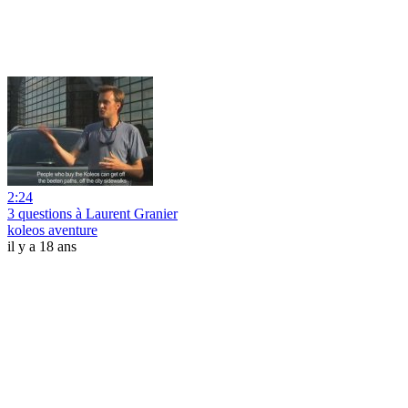
2:24
3 questions à Laurent Granier
koleos aventure
il y a 18 ans