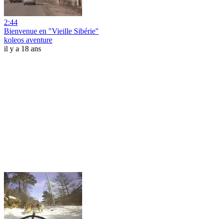
2:44
Bienvenue en "Vieille Sibérie"
koleos aventure
il y a 18 ans