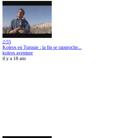
2:55
Koleos en Turquie : la fin se rapproche...
koleos aventure
il y a 18 ans