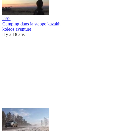
2:52
Camping dans la steppe kazakh
koleos aventure
il y a 18 ans