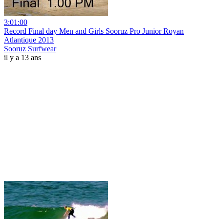
3:01:00
Record Final day Men and Girls Sooruz Pro Junior Royan
Atlantique 2013
Sooruz Surfwear
il y a 13 ans