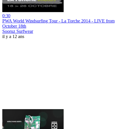
0:30
PWA World Windsurfing Tour - La Torche 2014 - LIVE from
October 18th
Sooruz Surfwear
il y a 12 ans