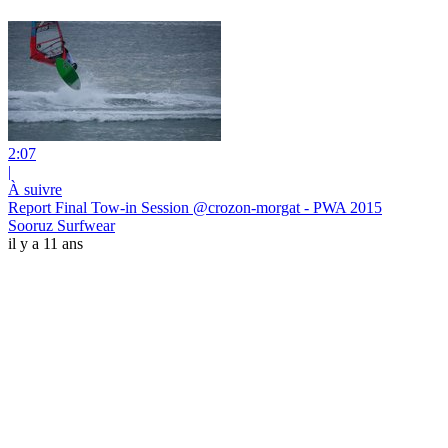
2:07
|
À suivre
Report Final Tow-in Session @crozon-morgat - PWA 2015
Sooruz Surfwear
il y a 11 ans