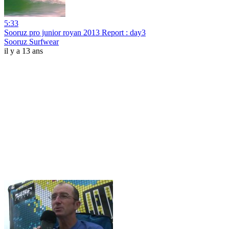
5:33
Sooruz pro junior royan 2013 Report : day3
Sooruz Surfwear
il y a 13 ans