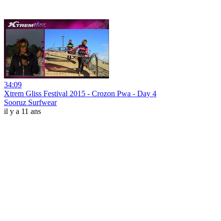
34:09
Xtrem Gliss Festival 2015 - Crozon Pwa - Day 4
Sooruz Surfwear
il y a 11 ans