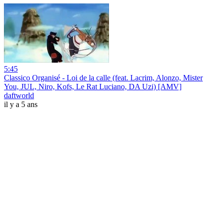
5:45
Classico Organisé - Loi de la calle (feat. Lacrim, Alonzo, Mister
You, JUL, Niro, Kofs, Le Rat Luciano, DA Uzi) [AMV]
daftworld
il y a 5 ans