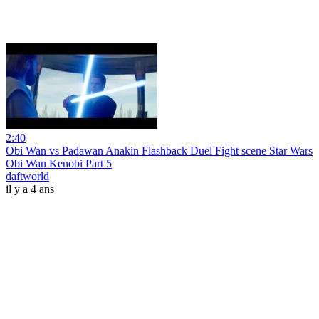
2:40
Obi Wan vs Padawan Anakin Flashback Duel Fight scene Star Wars
Obi Wan Kenobi Part 5
daftworld
il y a 4 ans