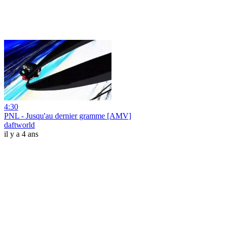
4:30
PNL - Jusqu'au dernier gramme [AMV]
daftworld
il y a 4 ans