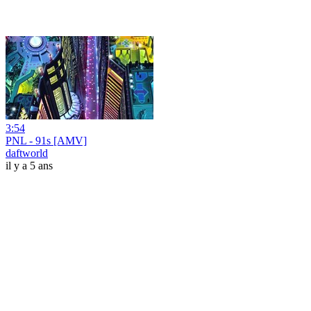
3:54
PNL - 91s [AMV]
daftworld
il y a 5 ans