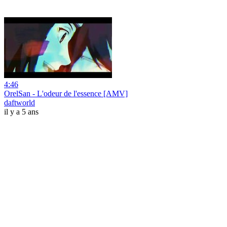
4:46
OrelSan - L'odeur de l'essence [AMV]
daftworld
il y a 5 ans