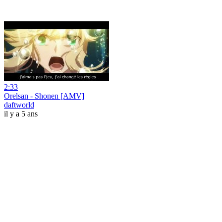
2:33
Orelsan - Shonen [AMV]
daftworld
il y a 5 ans