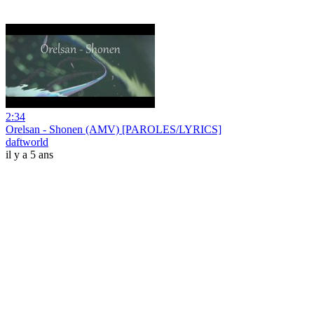
2:34
Orelsan - Shonen (AMV) [PAROLES/LYRICS]
daftworld
il y a 5 ans