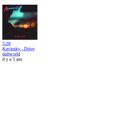
5:28
Kavinsky - Drive
daftworld
il y a 5 ans