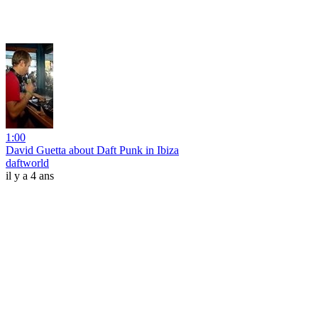
1:00
David Guetta about Daft Punk in Ibiza
daftworld
il y a 4 ans