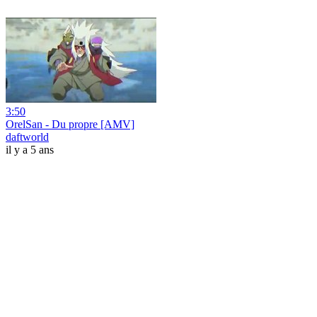
3:50
OrelSan - Du propre [AMV]
daftworld
il y a 5 ans