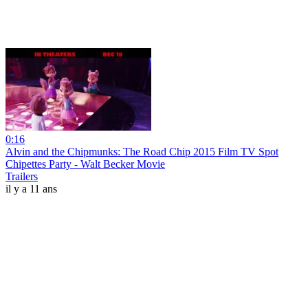
0:16
Alvin and the Chipmunks: The Road Chip 2015 Film TV Spot
Chipettes Party - Walt Becker Movie
Trailers
il y a 11 ans