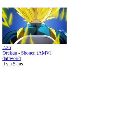
2:26
Orelsan - Shonen (AMV)
daftworld
il y a 5 ans