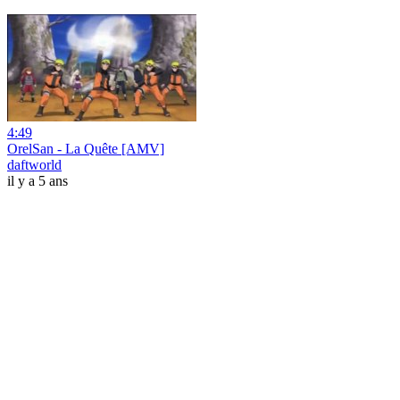
4:49
OrelSan - La Quête [AMV]
daftworld
il y a 5 ans