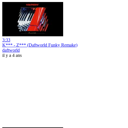
3:33
K*** - Z*** (Daftworld Funky Remake)
daftworld
il y a 4 ans