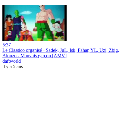
5:37
Le Classico organisé - Sadek, JuL, Isk, Fahar, YL, Uzi, Zbig,
Alonzo - Mauvais garçon [AMV]
daftworld
il y a 5 ans