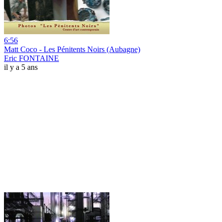
6:56
Matt Coco - Les Pénitents Noirs (Aubagne)
Eric FONTAINE
il y a 5 ans