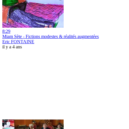
8:29
Miam Sète - Fictions modestes & réalités augmentées
Eric FONTAINE
il y a 4 ans