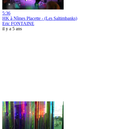
5:36
HK à Nîmes Placette - (Les Saltimbanks)
Eric FONTAINE
il y a 5 ans