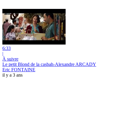
6:33
|
À suivre
Le petit Blond de la casbah-Alexandre ARCADY
Eric FONTAINE
il y a 3 ans