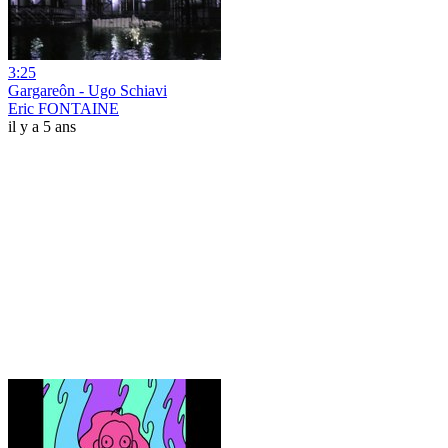
3:25
Gargareôn - Ugo Schiavi
Eric FONTAINE
il y a 5 ans