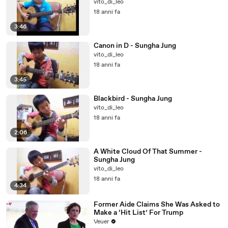
vito_di_leo
18 anni fa
3:46
Canon in D - Sungha Jung
vito_di_leo
18 anni fa
3:45
Blackbird - Sungha Jung
vito_di_leo
18 anni fa
2:06
A White Cloud Of That Summer -
Sungha Jung
vito_di_leo
18 anni fa
4:34
Former Aide Claims She Was Asked to
Make a ‘Hit List’ For Trump
Veuer