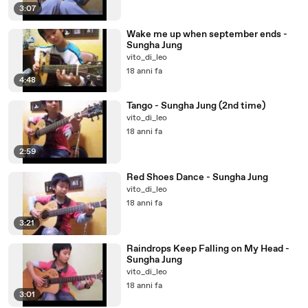
3:07
Wake me up when september ends -
Sungha Jung
vito_di_leo
18 anni fa
4:48
Tango - Sungha Jung (2nd time)
vito_di_leo
18 anni fa
2:59
Red Shoes Dance - Sungha Jung
vito_di_leo
18 anni fa
3:21
Raindrops Keep Falling on My Head -
Sungha Jung
vito_di_leo
18 anni fa
3:01