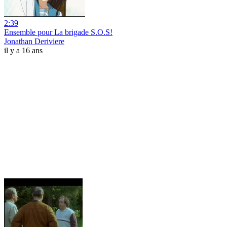
2:39
Ensemble pour La brigade S.O.S!
Jonathan Deriviere
il y a 16 ans