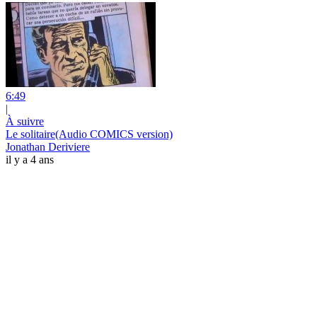
6:49
|
À suivre
Le solitaire(Audio COMICS version)
Jonathan Deriviere
il y a 4 ans