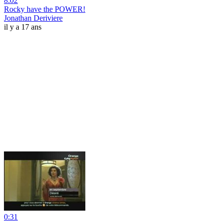
8:02
Rocky have the POWER!
Jonathan Deriviere
il y a 17 ans
0:31