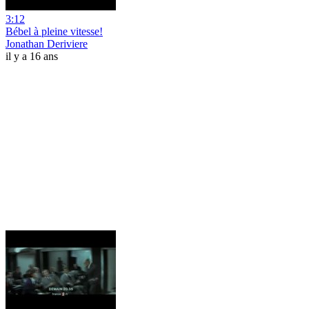
3:12
Bébel à pleine vitesse!
Jonathan Deriviere
il y a 16 ans