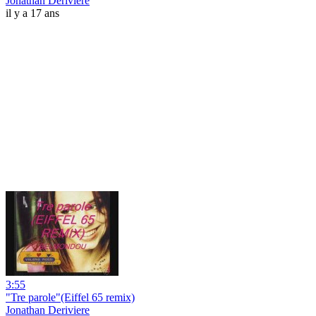
Jonathan Deriviere
il y a 17 ans
3:55
"Tre parole"(Eiffel 65 remix)
Jonathan Deriviere