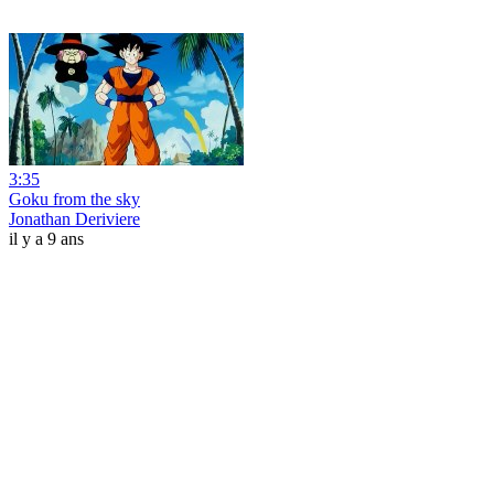
3:35
Goku from the sky
Jonathan Deriviere
il y a 9 ans