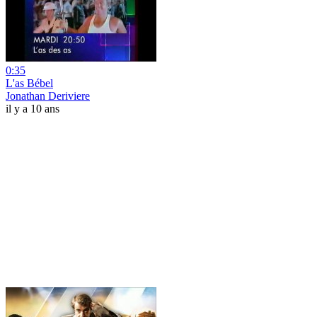
0:35
L'as Bébel
Jonathan Deriviere
il y a 10 ans