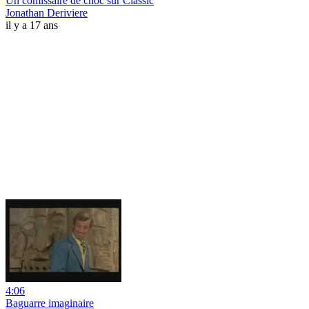
Un comissaire de choc sur Classic
Jonathan Deriviere
il y a 17 ans
4:06
Baguarre imaginaire