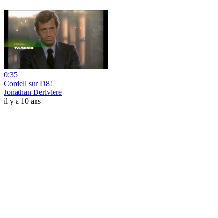
0:35
Cordell sur D8!
Jonathan Deriviere
il y a 10 ans