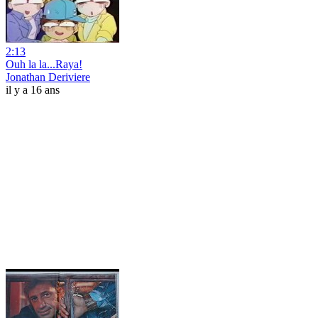
2:13
Ouh la la...Raya!
Jonathan Deriviere
il y a 16 ans