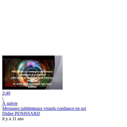
2:49
|
À suivre
Messages subliminaux visuels confiance en soi
Didier PENISSARD
il y a 11 ans