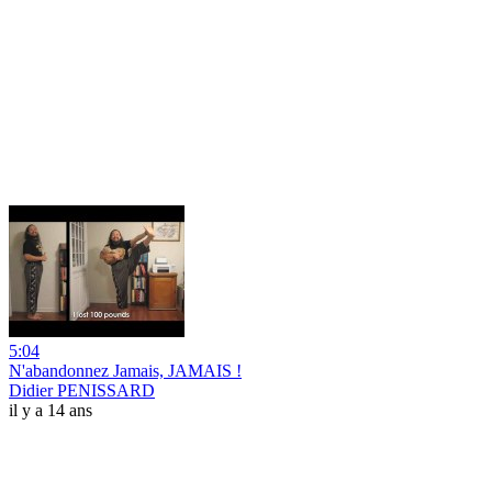
5:04
N'abandonnez Jamais, JAMAIS !
Didier PENISSARD
il y a 14 ans