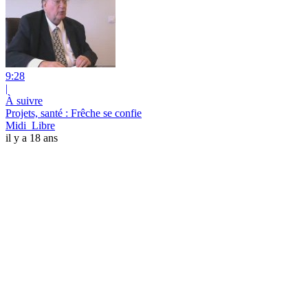
9:28
|
À suivre
Projets, santé : Frêche se confie
Midi_Libre
il y a 18 ans