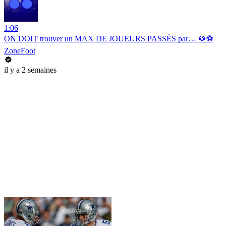
1:06
ON DOIT trouver un MAX DE JOUEURS PASSÉS par… 🥁⚽️
ZoneFoot
il y a 2 semaines