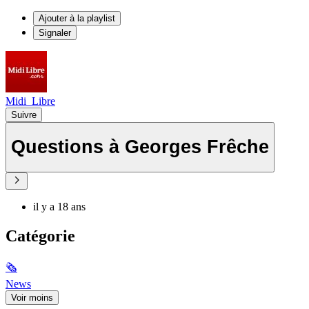
Ajouter à la playlist
Signaler
Midi_Libre
Suivre
Questions à Georges Frêche
il y a 18 ans
Catégorie
🗞
News
Voir moins