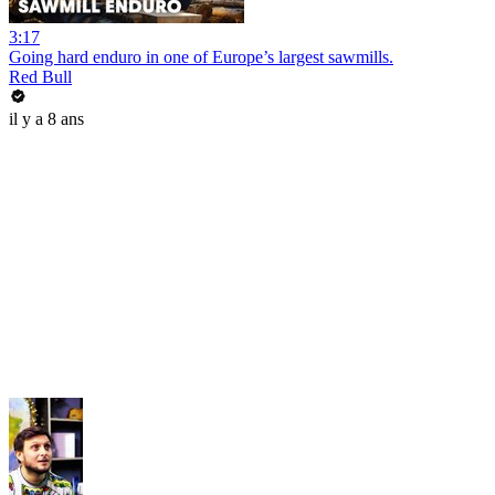
3:17
Going hard enduro in one of Europe’s largest sawmills.
Red Bull
il y a 8 ans