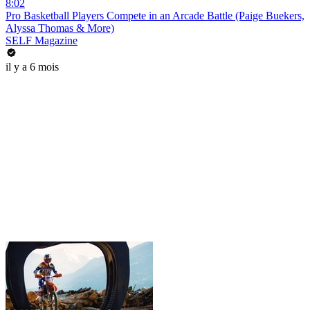
8:02
Pro Basketball Players Compete in an Arcade Battle (Paige Buekers,
Alyssa Thomas & More)
SELF Magazine
il y a 6 mois