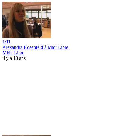
1:11
Alexandra Rosenfeld à Midi Libre
Midi_Libre
il y a 18 ans