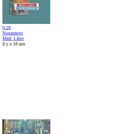
0:28
Nosannees
Midi_Libre
il y a 18 ans