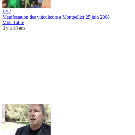
1:52
Manifestation des viticulteurs à Montpellier 25 juin 2008
Midi_Libre
il y a 18 ans