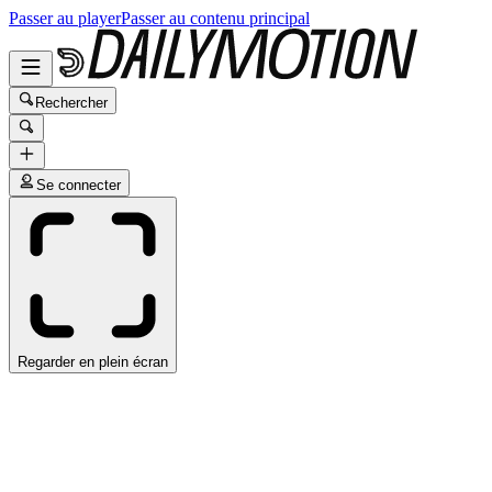
Passer au player
Passer au contenu principal
Rechercher
Se connecter
Regarder en plein écran