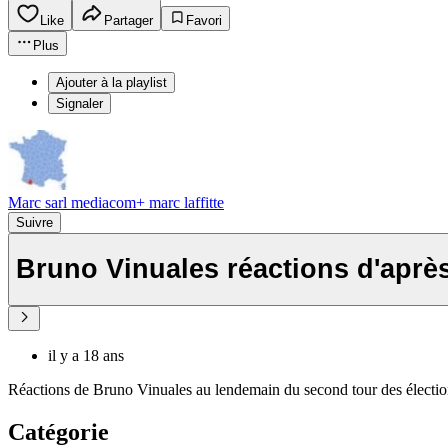
Like
Partager
Favori
Plus
Ajouter à la playlist
Signaler
Marc sarl mediacom+ marc laffitte
Suivre
Bruno Vinuales réactions d'aprè
il y a 18 ans
Réactions de Bruno Vinuales au lendemain du second tour des électio
Catégorie