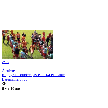
2:13
|
À suivre
Rugby : Laloubère passe en 1/4 et chante
Lasemainerugby
il y a 10 ans