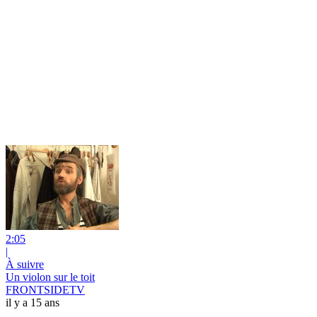
2:05
|
À suivre
Un violon sur le toit
FRONTSIDETV
il y a 15 ans