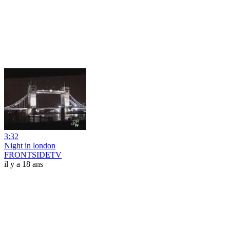
3:32
Night in london
FRONTSIDETV
il y a 18 ans