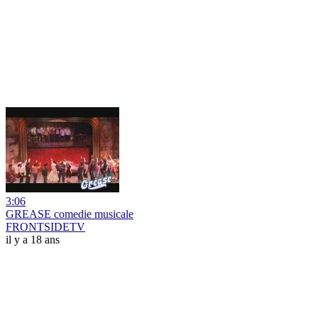
3:06
GREASE comedie musicale
FRONTSIDETV
il y a 18 ans