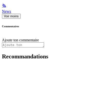
🗞
News
Voir moins
Commentaires
Ajoute ton commentaire
Recommandations