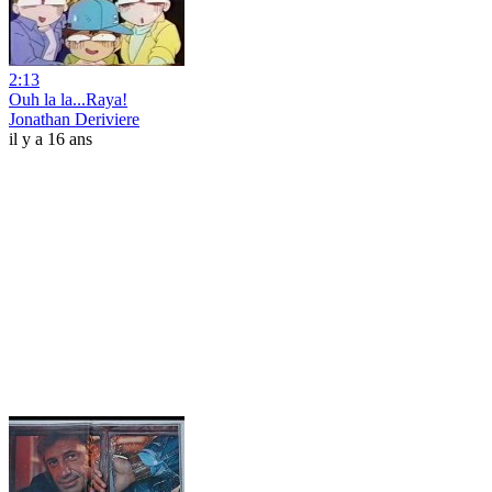
2:13
Ouh la la...Raya!
Jonathan Deriviere
il y a 16 ans