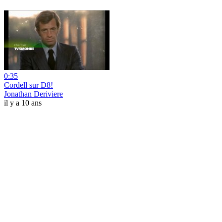
0:35
Cordell sur D8!
Jonathan Deriviere
il y a 10 ans