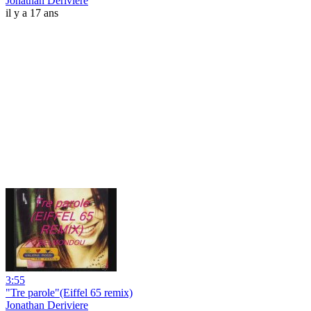
Jonathan Deriviere
il y a 17 ans
3:55
"Tre parole"(Eiffel 65 remix)
Jonathan Deriviere