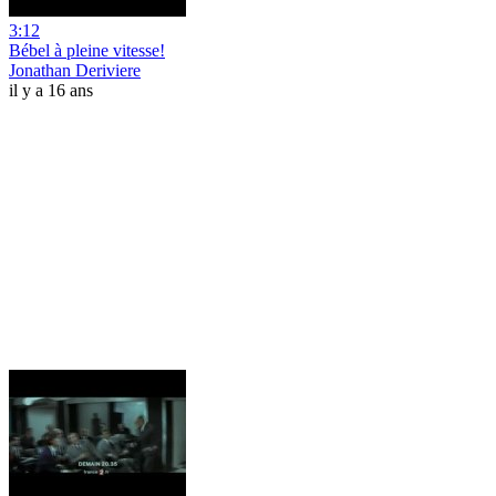
3:12
Bébel à pleine vitesse!
Jonathan Deriviere
il y a 16 ans