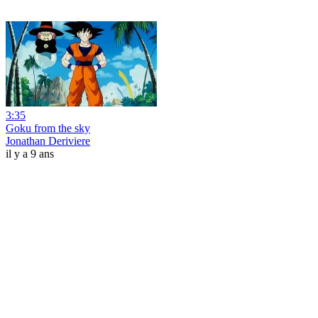
3:35
Goku from the sky
Jonathan Deriviere
il y a 9 ans