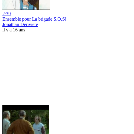
2:39
Ensemble pour La brigade S.O.S!
Jonathan Deriviere
il y a 16 ans