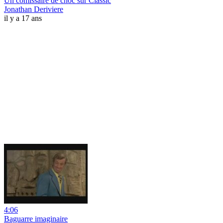
Un comissaire de choc sur Classic
Jonathan Deriviere
il y a 17 ans
4:06
Baguarre imaginaire