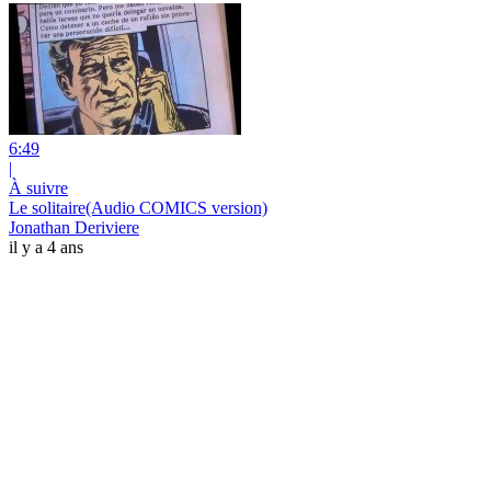
6:49
|
À suivre
Le solitaire(Audio COMICS version)
Jonathan Deriviere
il y a 4 ans