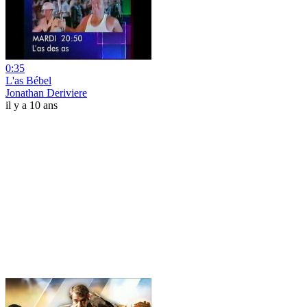
0:35
L'as Bébel
Jonathan Deriviere
il y a 10 ans