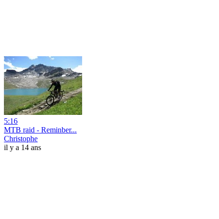
5:16
MTB raid - Reminber...
Christophe
il y a 14 ans