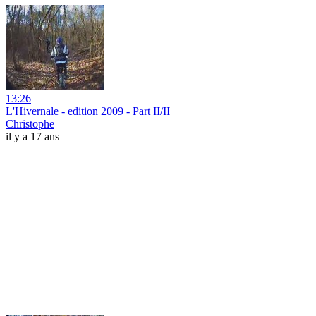
13:26
L'Hivernale - edition 2009 - Part II/II
Christophe
il y a 17 ans