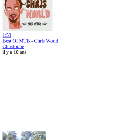
1:53
Best Of MTB - Chris World
Christophe
il y a 18 ans