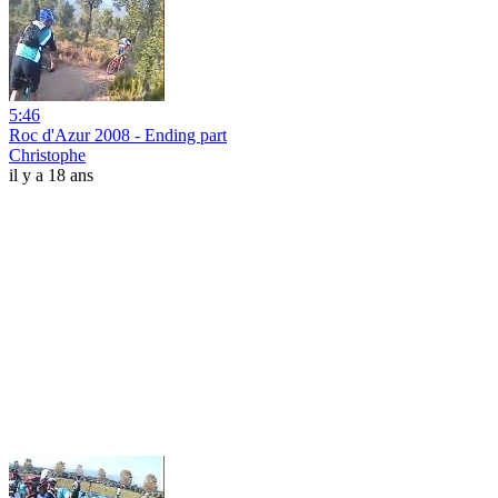
5:46
Roc d'Azur 2008 - Ending part
Christophe
il y a 18 ans