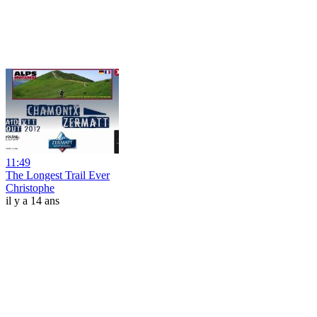
11:49
The Longest Trail Ever
Christophe
il y a 14 ans