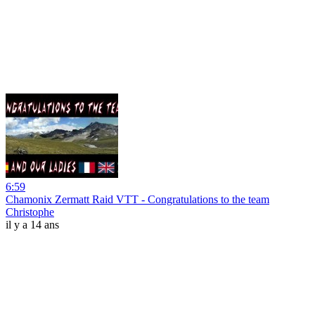
6:59
Chamonix Zermatt Raid VTT - Congratulations to the team
Christophe
il y a 14 ans