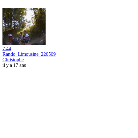
7:44
Rando_Limousine_220509
Christophe
il y a 17 ans