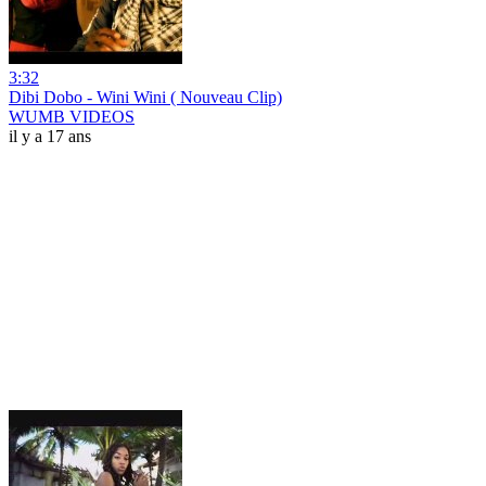
3:32
Dibi Dobo - Wini Wini ( Nouveau Clip)
WUMB VIDEOS
il y a 17 ans