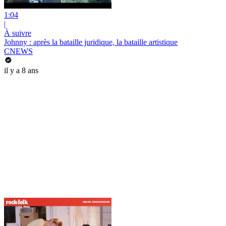
1:04
|
À suivre
Johnny : après la bataille juridique, la bataille artistique
CNEWS
il y a 8 ans