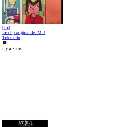
0:53
Le clip original de -M- !
Télématin
il y a 7 ans