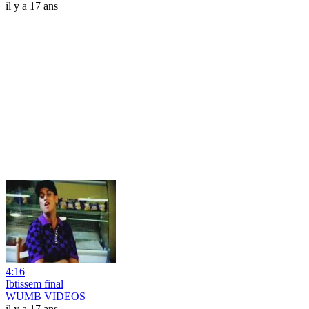
il y a 17 ans
4:16
Ibtissem final
WUMB VIDEOS
il y a 17 ans