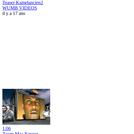
Teaser Kamelancien2
WUMB VIDEOS
il y a 17 ans
1:06
Zoom Mac Kregor