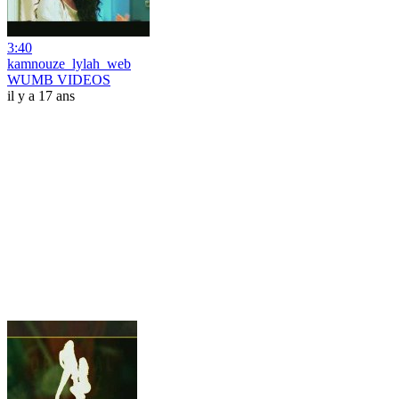
3:40
kamnouze_lylah_web
WUMB VIDEOS
il y a 17 ans