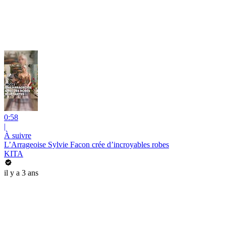
0:58
|
À suivre
L’Arrageoise Sylvie Facon crée d’incroyables robes
KITA
il y a 3 ans