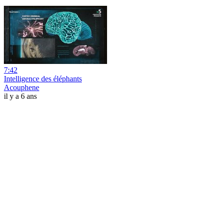
7:42
Intelligence des éléphants
Acouphene
il y a 6 ans