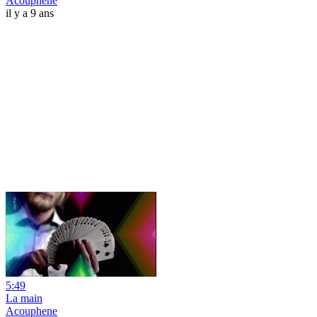
Acouphene
il y a 9 ans
5:49
La main
Acouphene