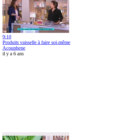
9:10
Produits vaisselle à faire soi-même
Acouphene
il y a 6 ans