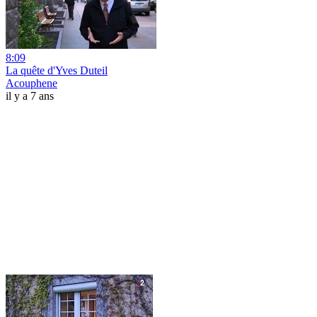
8:09
La quête d'Yves Duteil
Acouphene
il y a 7 ans