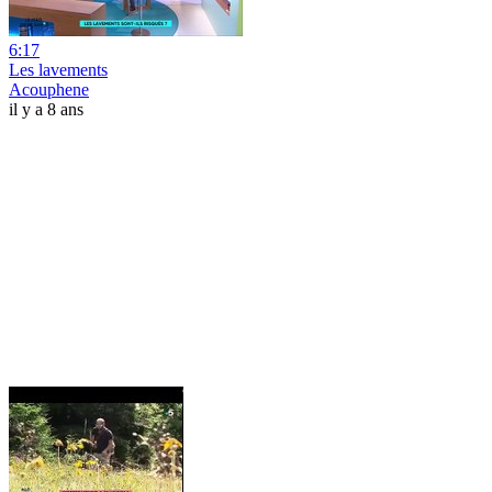
6:17
Les lavements
Acouphene
il y a 8 ans