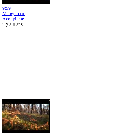
9:59
Manger cru.
Acouphene
il y a 8 ans