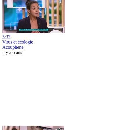
5:37
Virus et écologie
Acouphene
il y a 6 ans