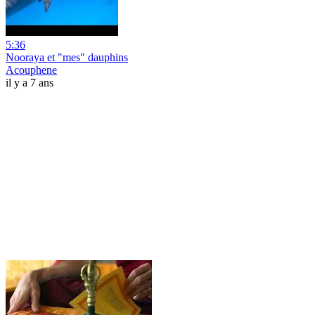
5:36
Nooraya et "mes" dauphins
Acouphene
il y a 7 ans