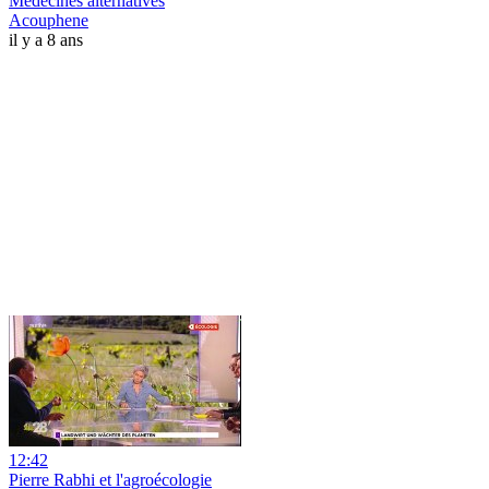
Médecines alternatives
Acouphene
il y a 8 ans
12:42
Pierre Rabhi et l'agroécologie