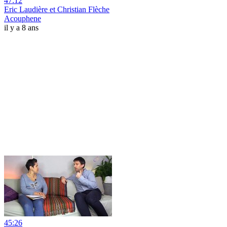
47:12
Eric Laudière et Christian Flèche
Acouphene
il y a 8 ans
45:26