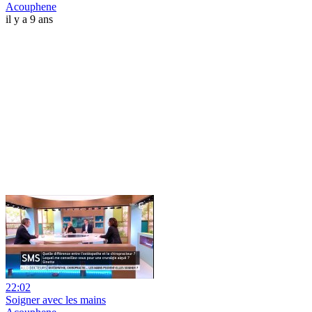
Acouphene
il y a 9 ans
22:02
Soigner avec les mains