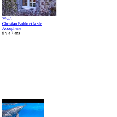
25:48
Christian Bobin et la vie
Acouphene
il y a 7 ans