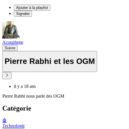
Ajouter à la playlist
Signaler
Acouphene
Suivre
Pierre Rabhi et les OGM
il y a 18 ans
Pierre Rabhi nous parle des OGM
Catégorie
🤖
Technologie