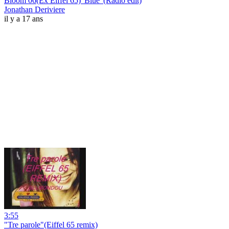
Bloom 06(Ex Eiffel 65)"Blue"(Radio edit)
Jonathan Deriviere
il y a 17 ans
3:55
"Tre parole"(Eiffel 65 remix)