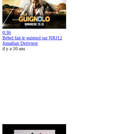
0:36
Bébel fait le guignol sur NRJ12
Jonathan Deriviere
il y a 10 ans