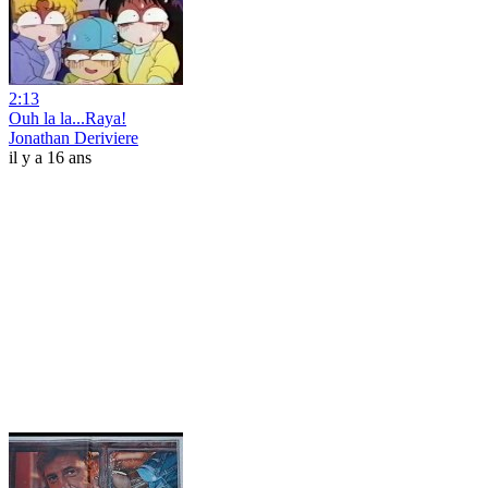
2:13
Ouh la la...Raya!
Jonathan Deriviere
il y a 16 ans