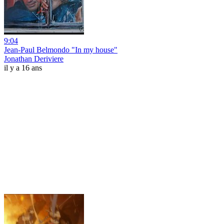
9:04
Jean-Paul Belmondo "In my house"
Jonathan Deriviere
il y a 16 ans