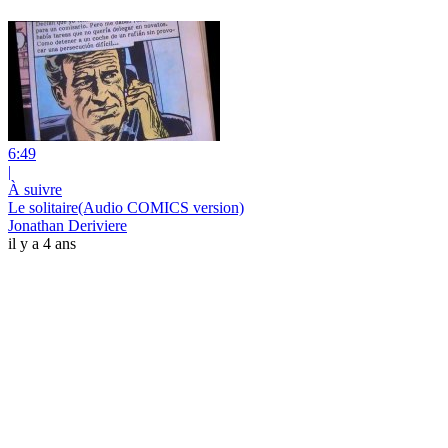
6:49
|
À suivre
Le solitaire(Audio COMICS version)
Jonathan Deriviere
il y a 4 ans