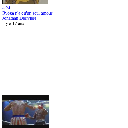
4:24
Ryoga n'a qu'un seul amour!
Jonathan Deriviere
il y a 17 ans