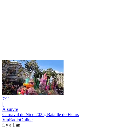
7:11
|
À suivre
Carnaval de Nice 2025, Bataille de Fleurs
VipRadioOnline
il y a 1 an