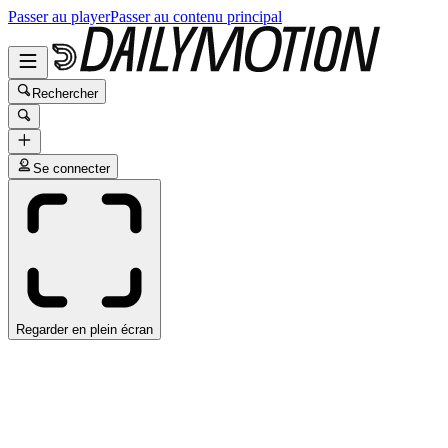
Passer au player
Passer au contenu principal
Rechercher
Se connecter
Regarder en plein écran