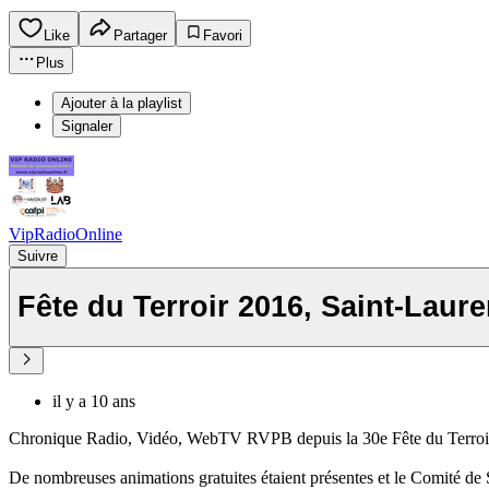
Like
Partager
Favori
Plus
Ajouter à la playlist
Signaler
VipRadioOnline
Suivre
Fête du Terroir 2016, Saint-Laur
il y a 10 ans
Chronique Radio, Vidéo, WebTV RVPB depuis la 30e Fête du Terroir 
De nombreuses animations gratuites étaient présentes et le Comité de Sa