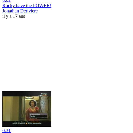
8:02
Rocky have the POWER!
Jonathan Deriviere
il y a 17 ans
0:31