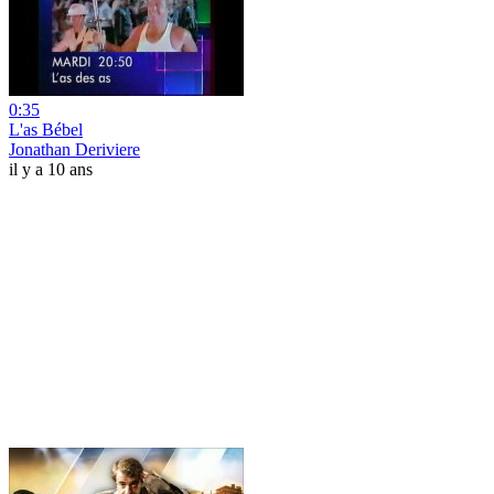
0:35
L'as Bébel
Jonathan Deriviere
il y a 10 ans