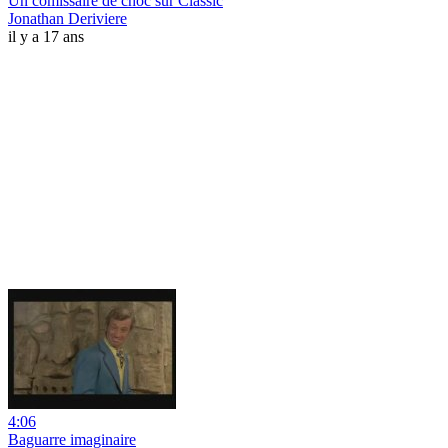
Un comissaire de choc sur Classic
Jonathan Deriviere
il y a 17 ans
4:06
Baguarre imaginaire