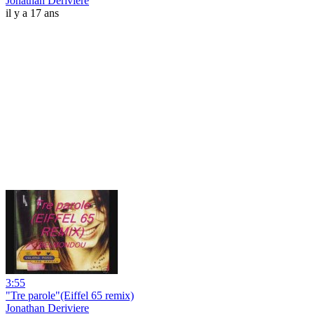
Jonathan Deriviere
il y a 17 ans
3:55
"Tre parole"(Eiffel 65 remix)
Jonathan Deriviere