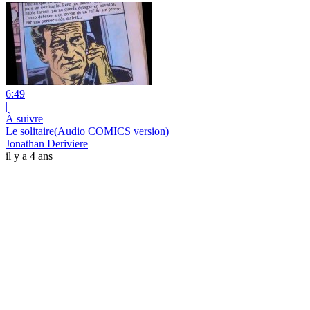
6:49
|
À suivre
Le solitaire(Audio COMICS version)
Jonathan Deriviere
il y a 4 ans