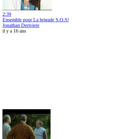
2:39
Ensemble pour La brigade S.O.S!
Jonathan Deriviere
il y a 16 ans