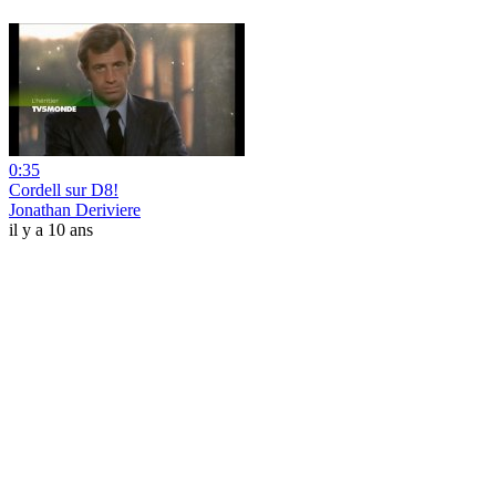
0:35
Cordell sur D8!
Jonathan Deriviere
il y a 10 ans