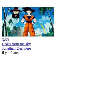
3:35
Goku from the sky
Jonathan Deriviere
il y a 9 ans