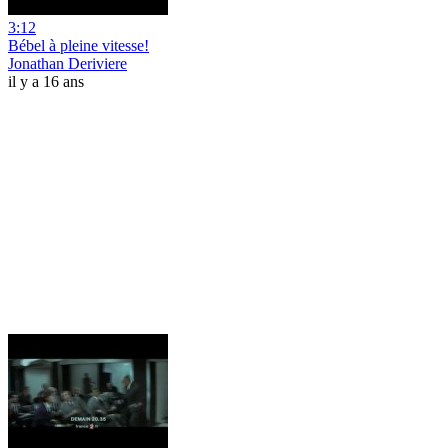
3:12
Bébel à pleine vitesse!
Jonathan Deriviere
il y a 16 ans