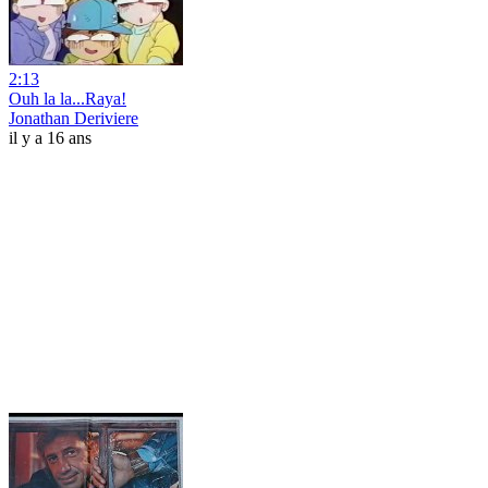
2:13
Ouh la la...Raya!
Jonathan Deriviere
il y a 16 ans