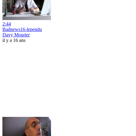
2:44
Badnews16-lependu
Davy Mourier
il y a 16 ans