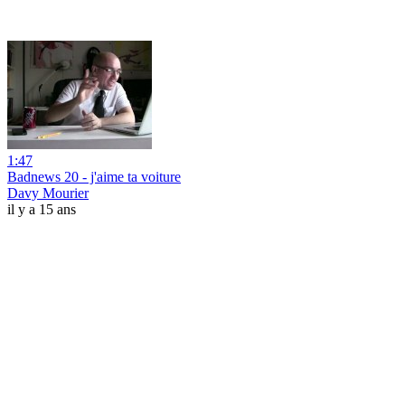
1:47
Badnews 20 - j'aime ta voiture
Davy Mourier
il y a 15 ans