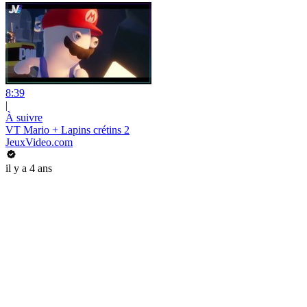
8:39
|
À suivre
VT Mario + Lapins crétins 2
JeuxVideo.com
il y a 4 ans