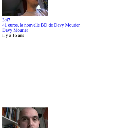
3:47
41 euros, la nouvelle BD de Davy Mourier
Davy Mourier
il y a 16 ans