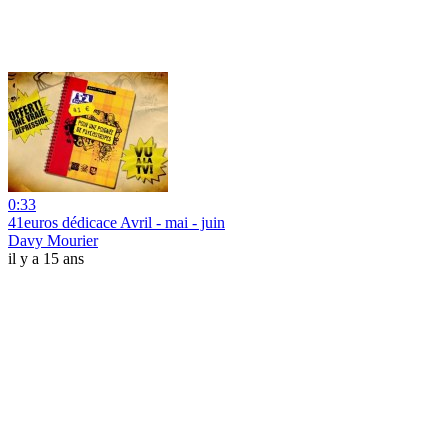
0:33
41euros dédicace Avril - mai - juin
Davy Mourier
il y a 15 ans