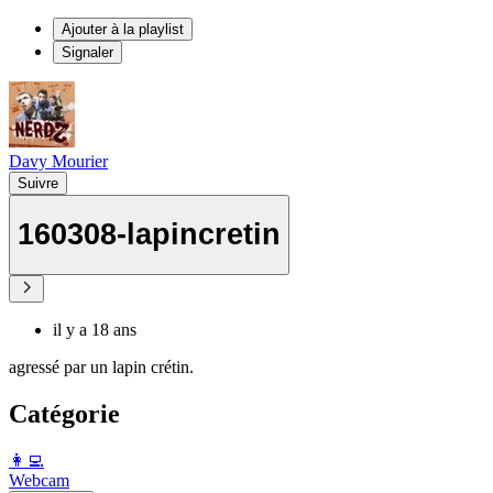
Ajouter à la playlist
Signaler
Davy Mourier
Suivre
160308-lapincretin
il y a 18 ans
agressé par un lapin crétin.
Catégorie
️👩‍💻️
Webcam