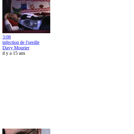
3:08
infection de l'oreille
Davy Mourier
il y a 15 ans