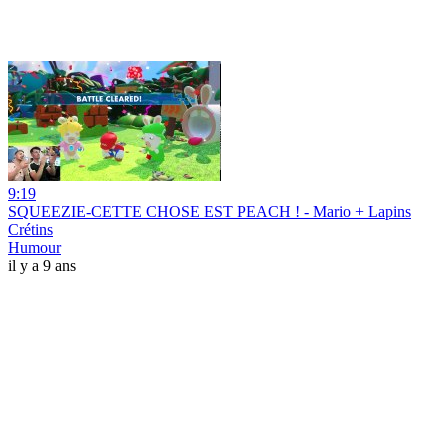
9:19
SQUEEZIE-CETTE CHOSE EST PEACH ! - Mario + Lapins
Crétins
Humour
il y a 9 ans