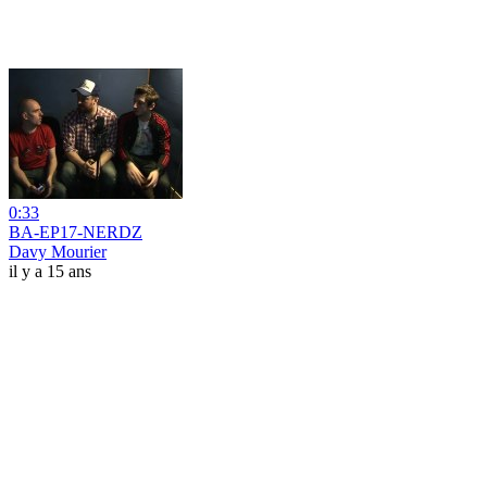
0:33
BA-EP17-NERDZ
Davy Mourier
il y a 15 ans