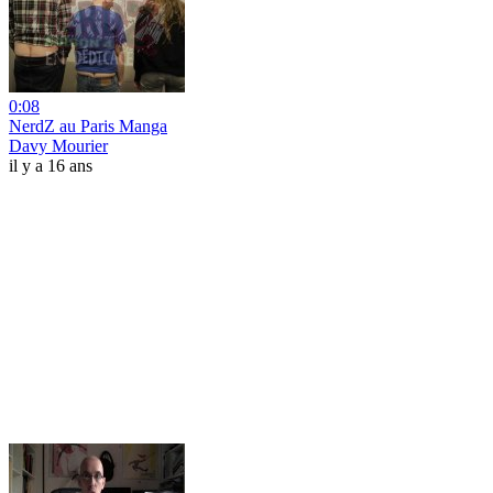
0:08
NerdZ au Paris Manga
Davy Mourier
il y a 16 ans