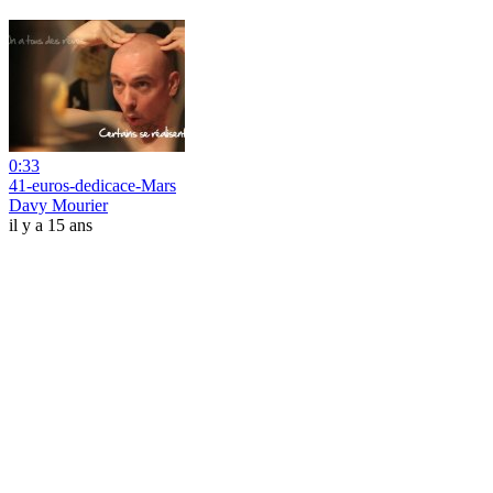
0:33
41-euros-dedicace-Mars
Davy Mourier
il y a 15 ans