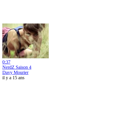
0:37
NerdZ Saison 4
Davy Mourier
il y a 15 ans