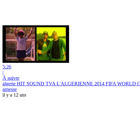
5:26
|
À suivre
algerie HIT SOUND TVA L'ALGERIENNE 2014 FIFA WORLD CUP (Cl
arnesse
il y a 12 ans