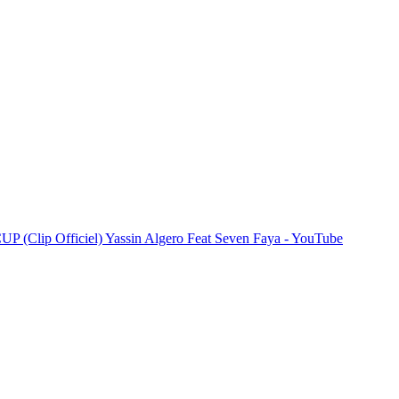
ip Officiel) Yassin Algero Feat Seven Faya - YouTube