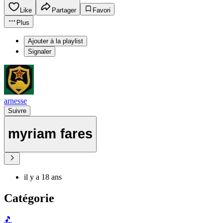
Like
Partager
Favori
Plus
Ajouter à la playlist
Signaler
arnesse
Suivre
myriam fares
il y a 18 ans
Catégorie
🎵