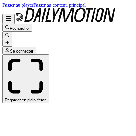
Passer au player
Passer au contenu principal
Rechercher
Se connecter
Regarder en plein écran