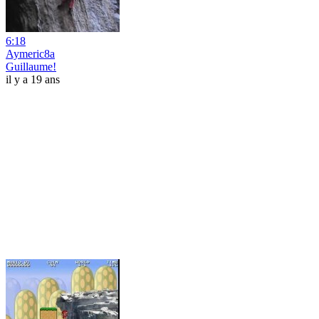
6:18
Aymeric8a
Guillaume!
il y a 19 ans