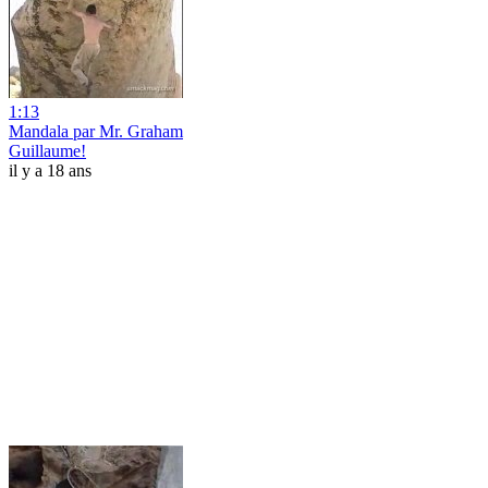
1:13
Mandala par Mr. Graham
Guillaume!
il y a 18 ans