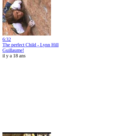
6:32
The perfect Child - Lynn Hill
Guillaume!
il y a 18 ans