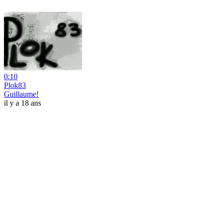
0:10
Plok83
Guillaume!
il y a 18 ans