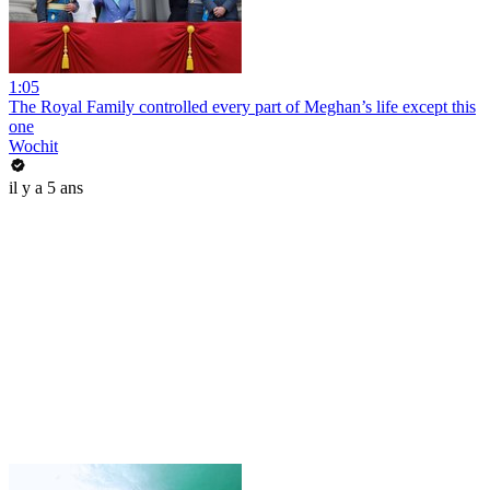
1:05
The Royal Family controlled every part of Meghan’s life except this
one
Wochit
il y a 5 ans