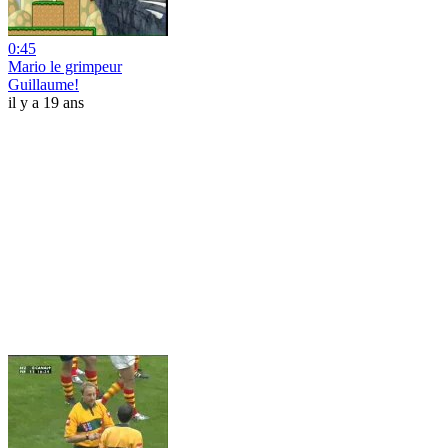
0:45
Mario le grimpeur
Guillaume!
il y a 19 ans