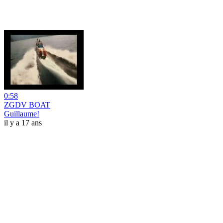
0:58
ZGDV BOAT
Guillaume!
il y a 17 ans