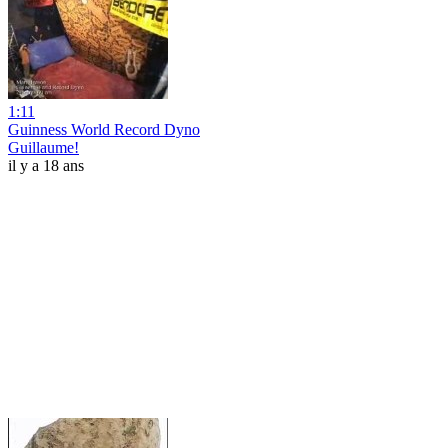
1:11
Guinness World Record Dyno
Guillaume!
il y a 18 ans