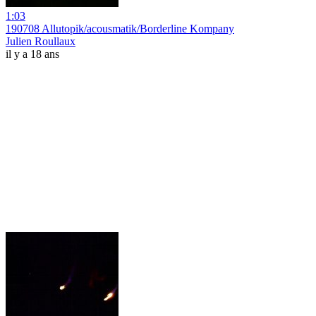
1:03
190708 Allutopik/acousmatik/Borderline Kompany
Julien Roullaux
il y a 18 ans