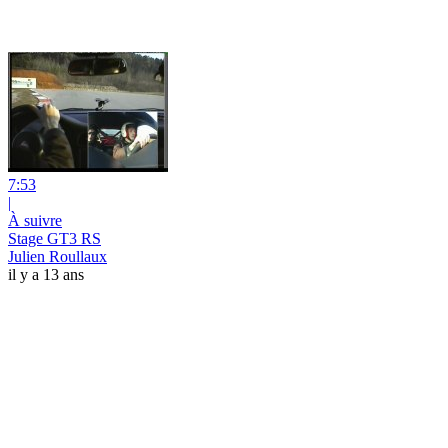
7:53
|
À suivre
Stage GT3 RS
Julien Roullaux
il y a 13 ans