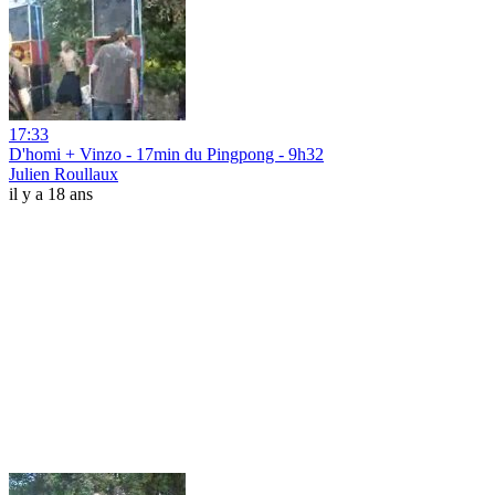
17:33
D'homi + Vinzo - 17min du Pingpong - 9h32
Julien Roullaux
il y a 18 ans