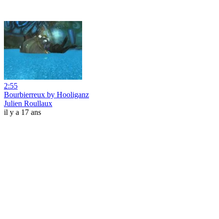
2:55
Bourbierreux by Hooliganz
Julien Roullaux
il y a 17 ans