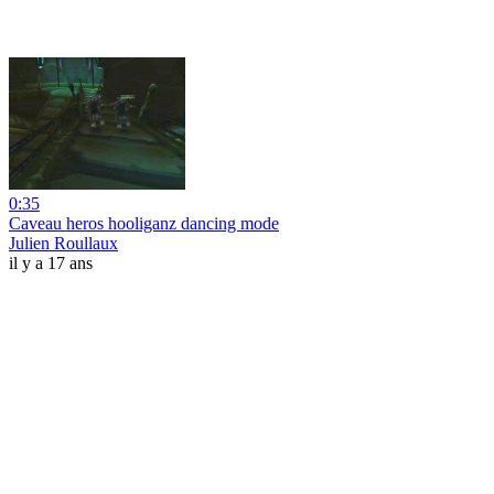
0:35
Caveau heros hooliganz dancing mode
Julien Roullaux
il y a 17 ans