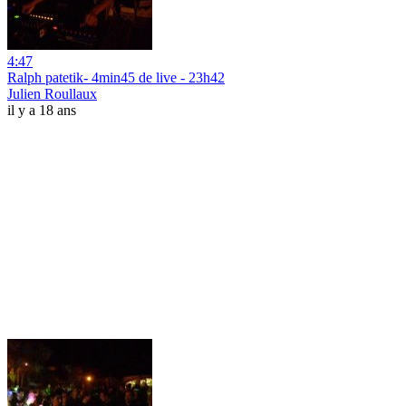
4:47
Ralph patetik- 4min45 de live - 23h42
Julien Roullaux
il y a 18 ans