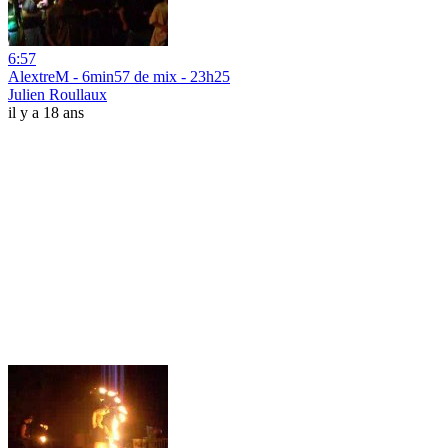
6:57
AlextreM - 6min57 de mix - 23h25
Julien Roullaux
il y a 18 ans