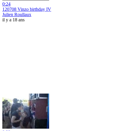
0:24
120708 Vinzo birthday IV
Julien Roullaux
il y a 18 ans