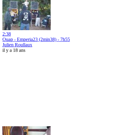
2:38
Ouap - Emperia23 (2min38) - 7h55
Julien Roullaux
il y a 18 ans