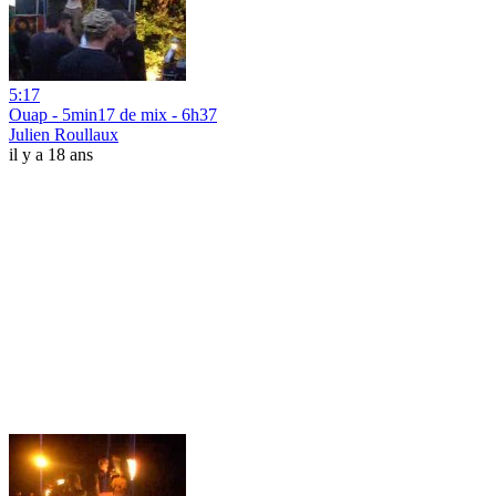
5:17
Ouap - 5min17 de mix - 6h37
Julien Roullaux
il y a 18 ans