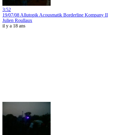
3:52
19/07/08 Allutopik Acousmatik Borderline Kompany II
Julien Roullaux
il y a 18 ans