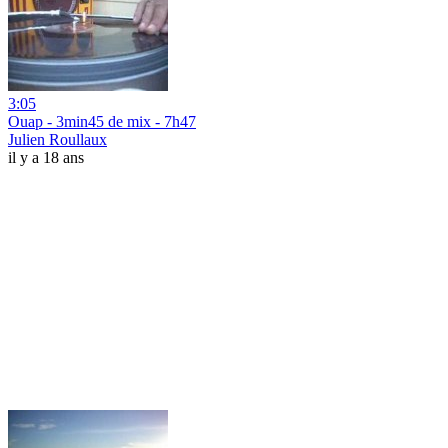
3:05
Ouap - 3min45 de mix - 7h47
Julien Roullaux
il y a 18 ans