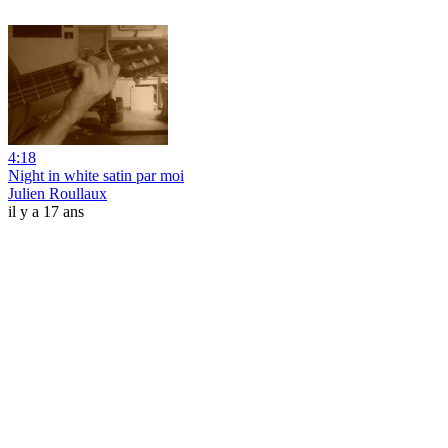
4:18
Night in white satin par moi
Julien Roullaux
il y a 17 ans