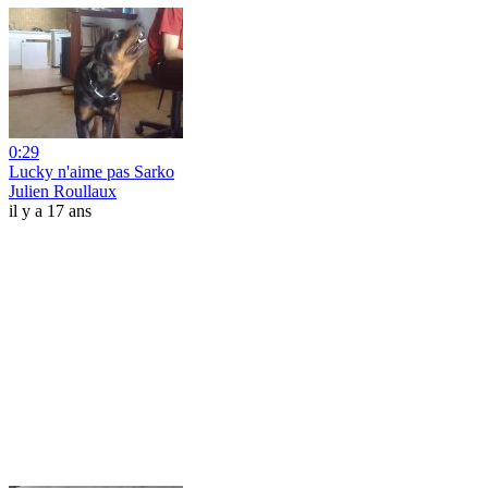
0:29
Lucky n'aime pas Sarko
Julien Roullaux
il y a 17 ans