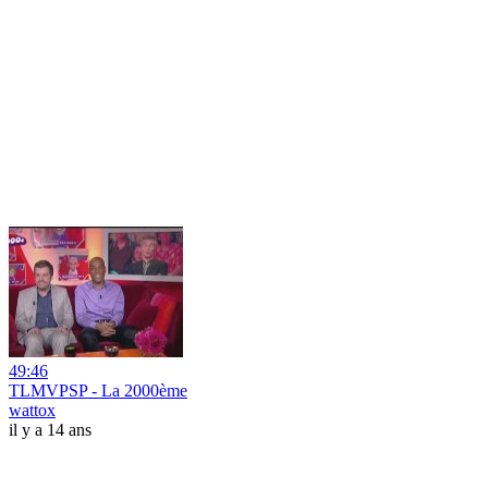
49:46
TLMVPSP - La 2000ème
wattox
il y a 14 ans