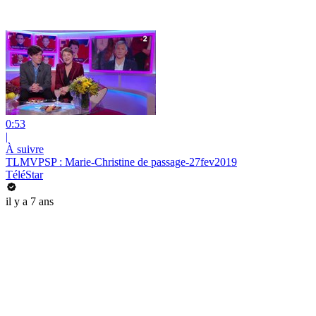
0:53
|
À suivre
TLMVPSP : Marie-Christine de passage-27fev2019
TéléStar
il y a 7 ans