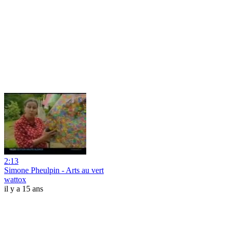
2:13
Simone Pheulpin - Arts au vert
wattox
il y a 15 ans