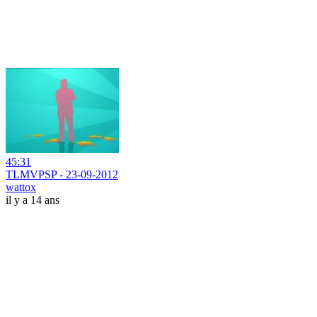
45:31
TLMVPSP - 23-09-2012
wattox
il y a 14 ans