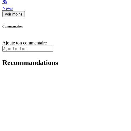
🗞
News
Voir moins
Commentaires
Ajoute ton commentaire
Recommandations