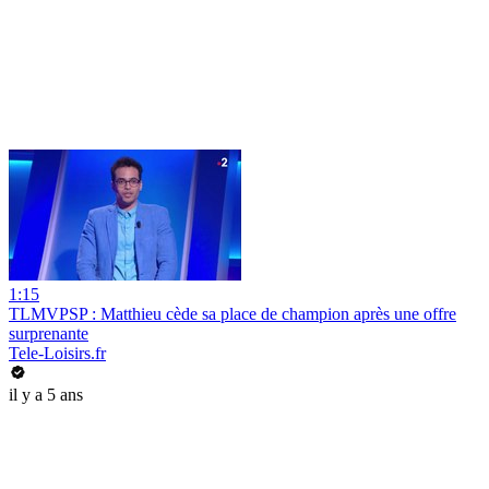
1:15
TLMVPSP : Matthieu cède sa place de champion après une offre
surprenante
Tele-Loisirs.fr
il y a 5 ans