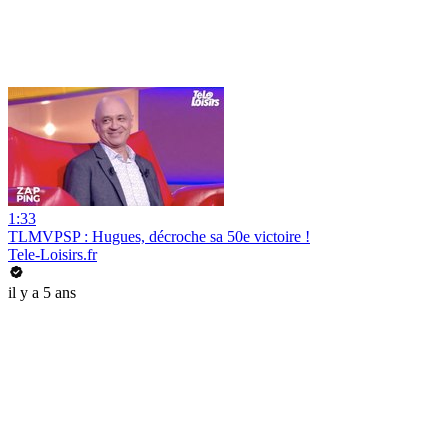
1:33
TLMVPSP : Hugues, décroche sa 50e victoire !
Tele-Loisirs.fr
il y a 5 ans