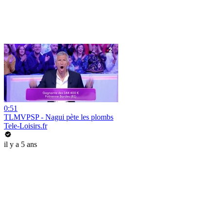
0:51
TLMVPSP - Nagui pète les plombs
Tele-Loisirs.fr
il y a 5 ans