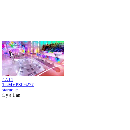
47:14
TLMVPSP 6277
starnone
il y a 1 an