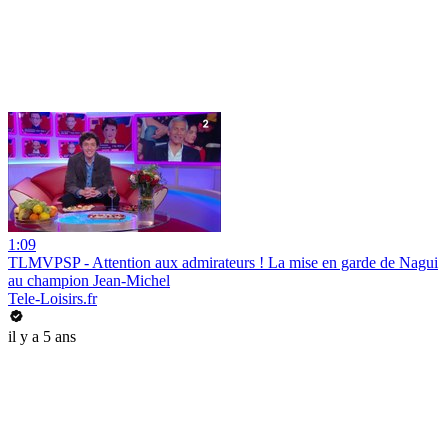
1:09
TLMVPSP - Attention aux admirateurs ! La mise en garde de Nagui
au champion Jean-Michel
Tele-Loisirs.fr
il y a 5 ans