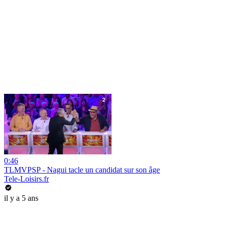
0:46
TLMVPSP - Nagui tacle un candidat sur son âge
Tele-Loisirs.fr
il y a 5 ans