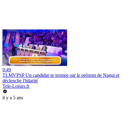
0:49
TLMVPSP Un candidat se trompe sur le prénom de Nagui et
déclenche l'hilarité
Tele-Loisirs.fr
il y a 5 ans