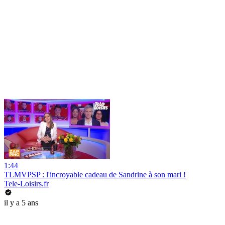
1:44
TLMVPSP : l'incroyable cadeau de Sandrine à son mari !
Tele-Loisirs.fr
il y a 5 ans