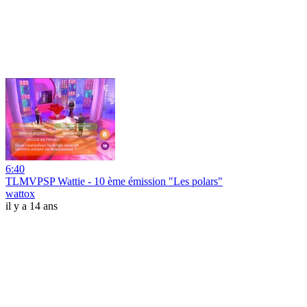
6:40
TLMVPSP Wattie - 10 ème émission "Les polars"
wattox
il y a 14 ans