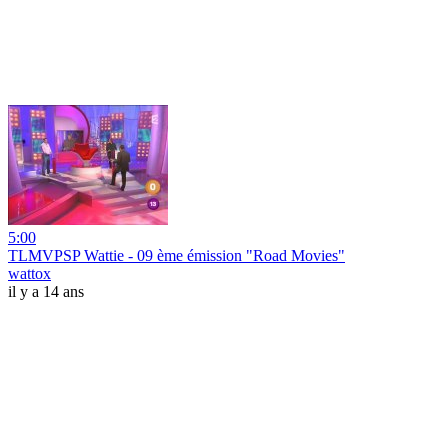
5:00
TLMVPSP Wattie - 09 ème émission "Road Movies"
wattox
il y a 14 ans