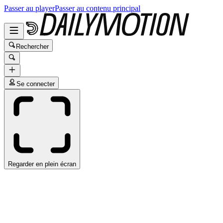
Passer au player
Passer au contenu principal
Rechercher
Se connecter
Regarder en plein écran