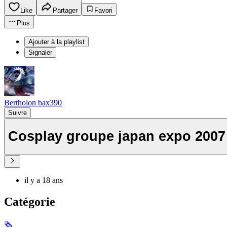
Like
Partager
Favori
Plus
Ajouter à la playlist
Signaler
Bertholon bax390
Suivre
Cosplay groupe japan e
il y a 18 ans
Catégorie
🗞