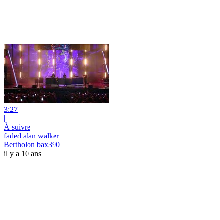
3:27
|
À suivre
faded alan walker
Bertholon bax390
il y a 10 ans