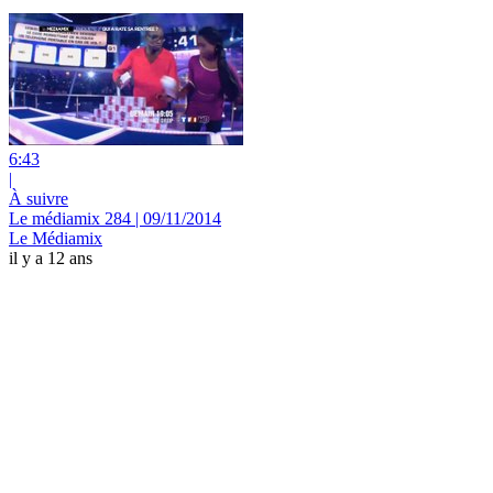
6:43
|
À suivre
Le médiamix 284 | 09/11/2014
Le Médiamix
il y a 12 ans