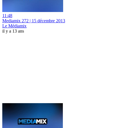
11:48
Mediamix 272 | 15 décembre 2013
Le Médiamix
il y a 13 ans