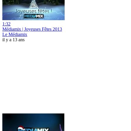
1:32
Médiamix | Joyeuses Fêtes 2013
Le Médiamix
il y a 13 ans