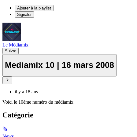
Ajouter à la playlist
Signaler
Le Médiamix
Suivre
Mediamix 10 | 16 mars 2008
il y a 18 ans
Voici le 10ème numéro du médiamix
Catégorie
🗞
News