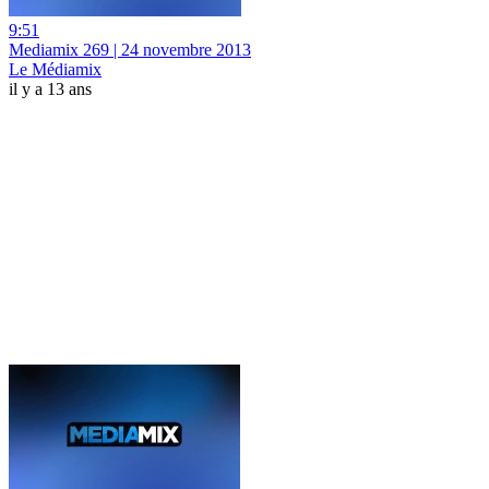
9:51
Mediamix 269 | 24 novembre 2013
Le Médiamix
il y a 13 ans