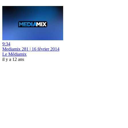
9:34
Mediamix 281 | 16 février 2014
Le Médiamix
il y a 12 ans