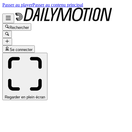
Passer au player
Passer au contenu principal
Rechercher
Se connecter
Regarder en plein écran