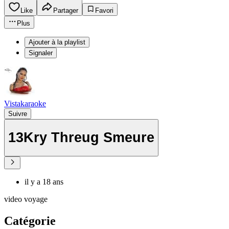
Like
Partager
Favori
Plus
Ajouter à la playlist
Signaler
Vistakaraoke
Suivre
13Kry Threug Smeure
il y a 18 ans
video voyage
Catégorie