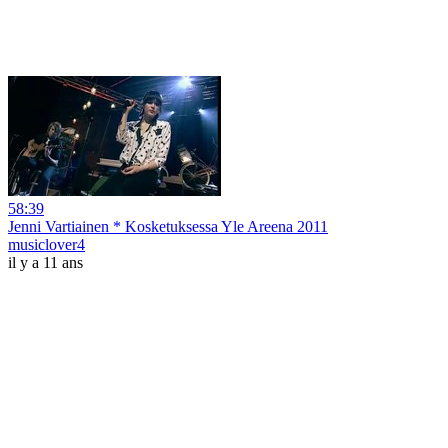
58:39
Jenni Vartiainen * Kosketuksessa Yle Areena 2011
musiclover4
il y a 11 ans