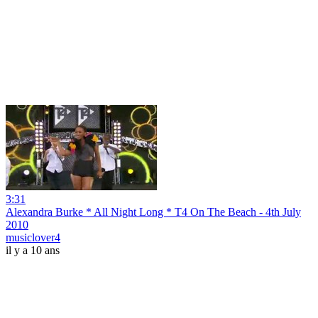
3:31
Alexandra Burke * All Night Long * T4 On The Beach - 4th July
2010
musiclover4
il y a 10 ans