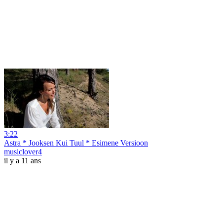
3:22
Astra * Jooksen Kui Tuul * Esimene Versioon
musiclover4
il y a 11 ans