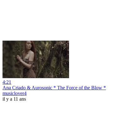
4:21
Ana Criado & Aurosonic * The Force of the Blow *
musiclover4
il y a 11 ans