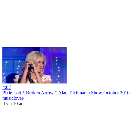
4:07
Pixie Lott * Broken Arrow * Alan Titchmarsh Show October 2010
musiclover4
il y a 10 ans