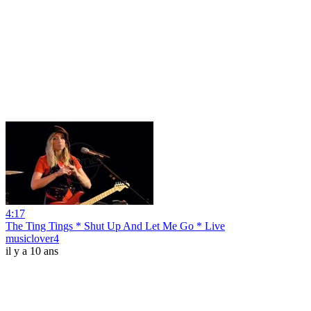
4:17
The Ting Tings * Shut Up And Let Me Go * Live
musiclover4
il y a 10 ans