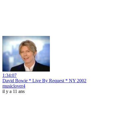
1:34:07
David Bowie * Live By Request * NY 2002
musiclover4
il y a 11 ans