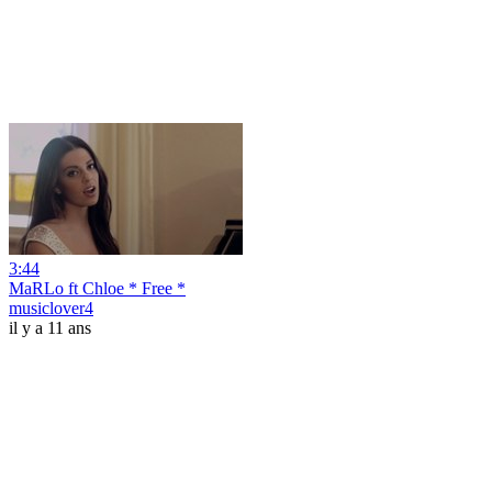
3:44
MaRLo ft Chloe * Free *
musiclover4
il y a 11 ans