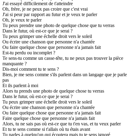
J'ai essayé difficilement de t'atteindre
Oh, frère, je ne peux pas croire que c'est vrai
J'ai si peur par rapport au futur et je veux te parler
Oh, je veux te parler
Tu peux prendre une photo de quelque chose que tu verras
Dans le futur, où est-ce que je serai ?
Tu peux grimper une échelle droit vers le soleil
Ou écrire une chanson que personne n'a chantée
Ou faire quelque chose que personne n'a jamais fait
Est-tu perdu ou incomplet ?
Te sens-tu comme un casse-tête, tu ne peux pas trouver la pièce
manquante ?
Dis-moi comment tu te sens ?
Bien, je me sens comme s'ils parlent dans un langage que je parle
pas
Et ils parlent à moi
Alors tu prends une photo de quelque chose tu verras
Dans le futur, où est-ce que je serai ?
Tu peux grimper une échelle droit vers le soleil
Ou écrire une chanson que personne n'a chantée
Ou faire quelque chose que personne n'a jamais fait
Faire quelque chose que personne n'a jamais fait
Alors, tu ne sais pas où est-ce que tu t'en vas, et tu veux parler
Et tu te sens comme si t'allais où tu étais avant
Tu parles à quelqu'un qui écoutera mais tu te sens ignoré