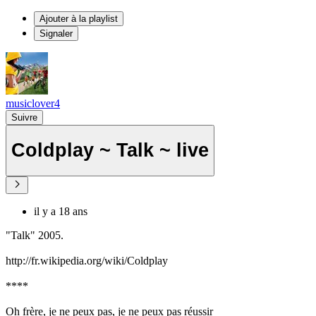
Ajouter à la playlist
Signaler
musiclover4
Suivre
Coldplay ~ Talk ~ live
il y a 18 ans
"Talk" 2005.
http://fr.wikipedia.org/wiki/Coldplay
****
Oh frère, je ne peux pas, je ne peux pas réussir