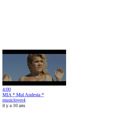
4:00
MIA * Mul Andesta *
musiclover4
il y a 10 ans