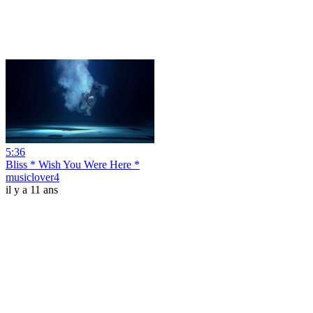
5:36
Bliss * Wish You Were Here *
musiclover4
il y a 11 ans