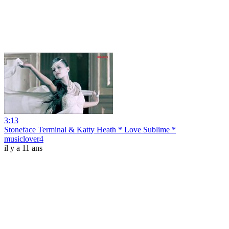
3:13
Stoneface Terminal & Katty Heath * Love Sublime *
musiclover4
il y a 11 ans