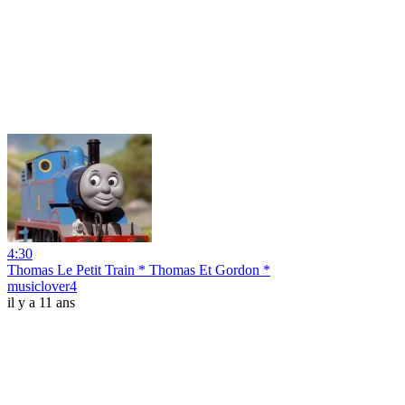
4:30
Thomas Le Petit Train * Thomas Et Gordon *
musiclover4
il y a 11 ans