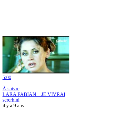
5:00
|
À suivre
LARA FABIAN – JE VIVRAI
sererhini
il y a 9 ans