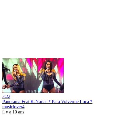
3:22
Panorama Feat K-Narias * Para Volverme Loca *
musiclover4
il y a 10 ans