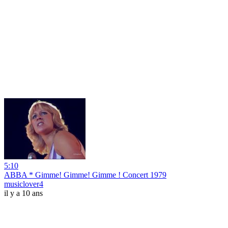
5:10
ABBA * Gimme! Gimme! Gimme ! Concert 1979
musiclover4
il y a 10 ans