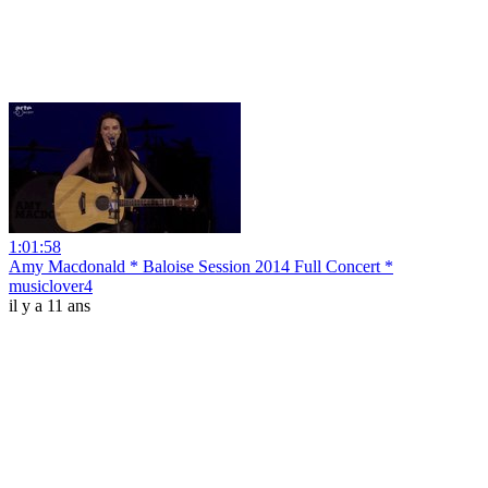
1:01:58
Amy Macdonald * Baloise Session 2014 Full Concert *
musiclover4
il y a 11 ans