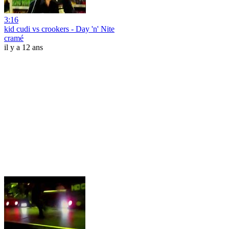
3:16
kid cudi vs crookers - Day 'n' Nite
cramé
il y a 12 ans