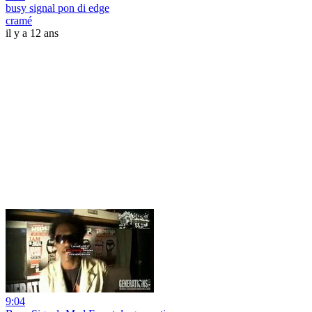
busy signal pon di edge
cramé
il y a 12 ans
9:04