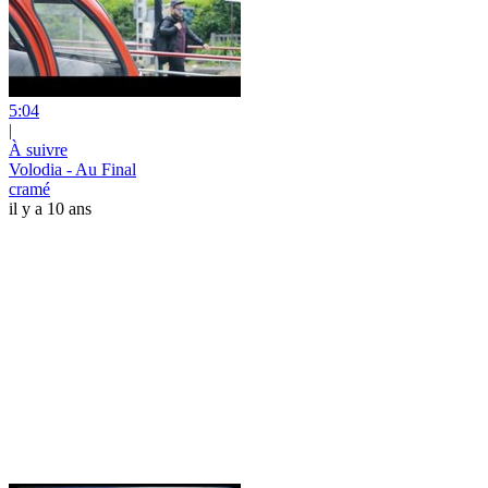
5:04
|
À suivre
Volodia - Au Final
cramé
il y a 10 ans