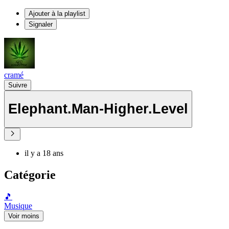
Ajouter à la playlist
Signaler
cramé
Suivre
Elephant.Man-Higher.Level
il y a 18 ans
Catégorie
🎵
Musique
Voir moins