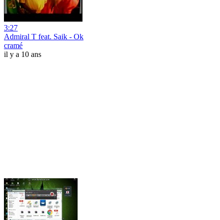
3:27
Admiral T feat. Saik - Ok
cramé
il y a 10 ans