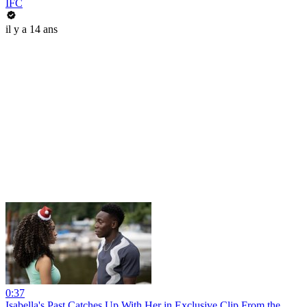
IFC
il y a 14 ans
0:37
Isabella's Past Catches Up With Her in Exclusive Clip From the