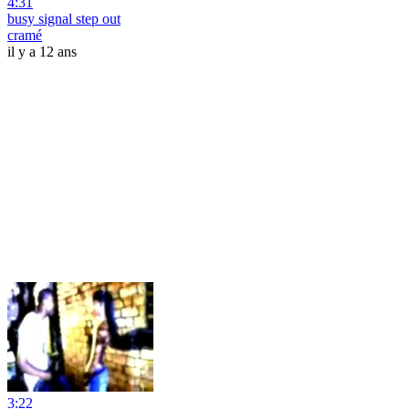
4:31
busy signal step out
cramé
il y a 12 ans
3:22