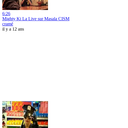
6:26
Mighty Ki La Live sur Masala CISM
cramé
il y a 12 ans