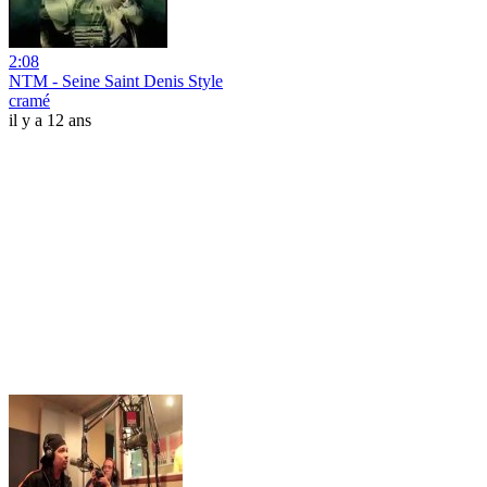
2:08
NTM - Seine Saint Denis Style
cramé
il y a 12 ans