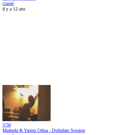
cramé
il y a 12 ans
3:50
Matinda & Yaniss Odua - Dubplate Session