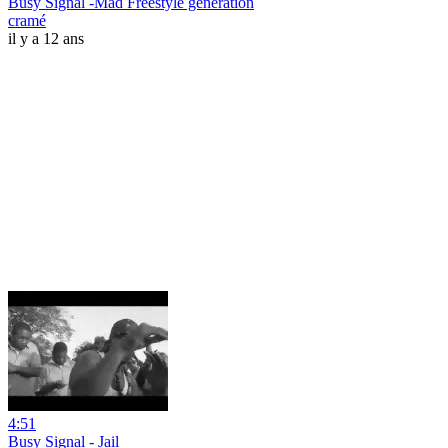
Busy Signal -Mad Freestyle generation
cramé
il y a 12 ans
4:51
Busy Signal - Jail