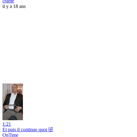
cramé
il y a 18 ans
1:21
Et puis il continue quoi 🤣
OnTime