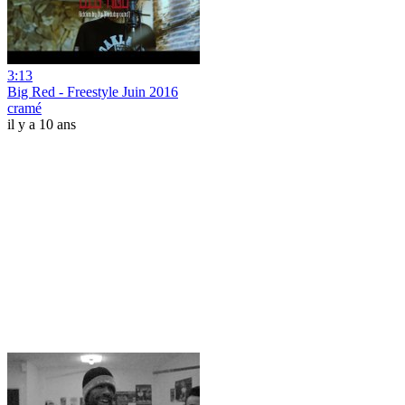
3:13
Big Red - Freestyle Juin 2016
cramé
il y a 10 ans