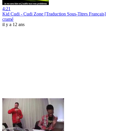
4:21
Kid Cudi - Cudi Zone [Traduction Sous-Titres Français]
cramé
il y a 12 ans