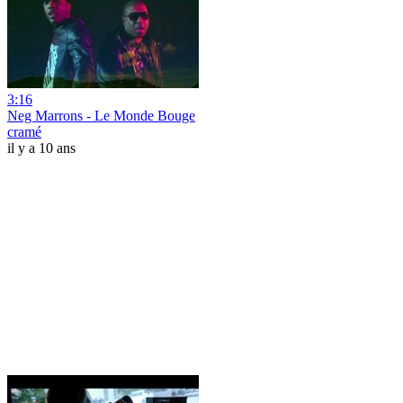
3:16
Neg Marrons - Le Monde Bouge
cramé
il y a 10 ans