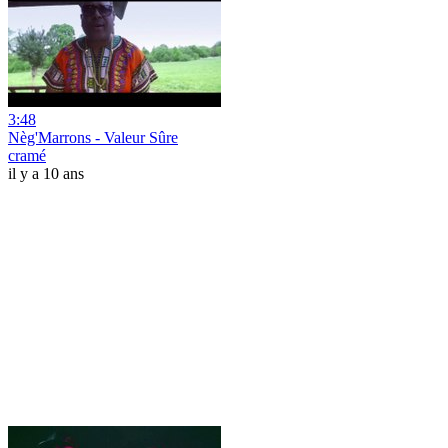
3:48
Nèg'Marrons - Valeur Sûre
cramé
il y a 10 ans