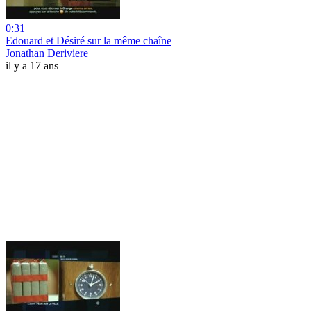
0:31
Edouard et Désiré sur la même chaîne
Jonathan Deriviere
il y a 17 ans