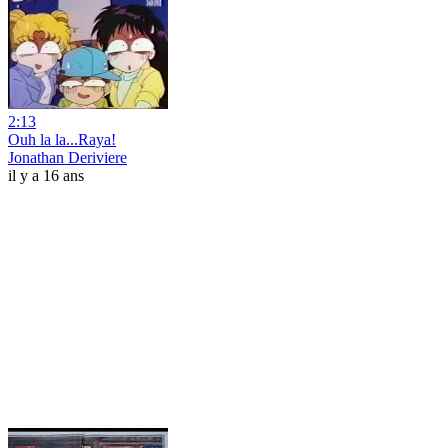
2:13
Ouh la la...Raya!
Jonathan Deriviere
il y a 16 ans