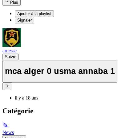
Plus
Ajouter à la playlist
Signaler
arnesse
Suivre
mca alger 0 usma annaba 1
il y a 18 ans
Catégorie
🗞
News