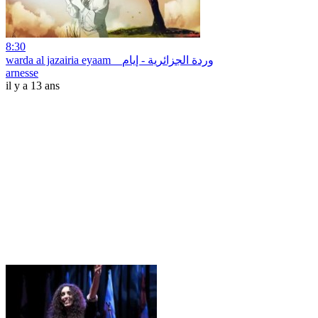
8:30
warda al jazairia eyaam _ وردة الجزائرية - إيام
arnesse
il y a 13 ans