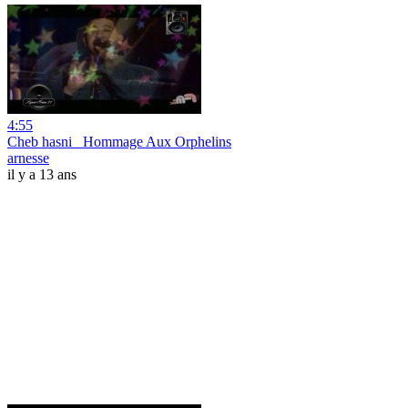
4:55
Cheb hasni _Hommage Aux Orphelins
arnesse
il y a 13 ans