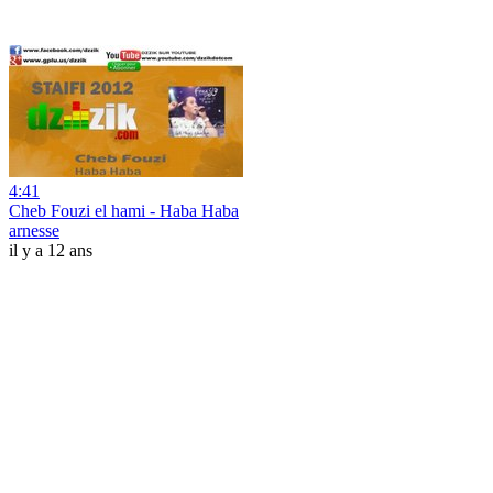
4:41
Cheb Fouzi el hami - Haba Haba
arnesse
il y a 12 ans