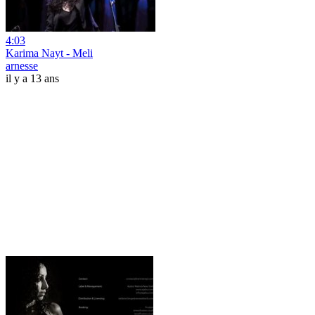
4:03
Karima Nayt - Meli
arnesse
il y a 13 ans