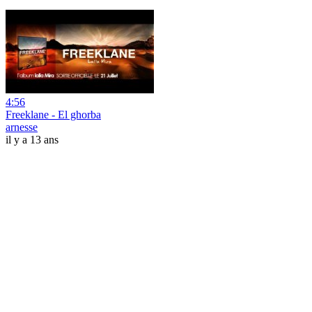
4:56
Freeklane - El ghorba
arnesse
il y a 13 ans