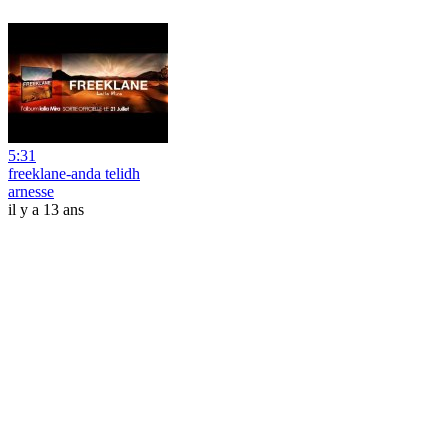
5:31
freeklane-anda telidh
arnesse
il y a 13 ans