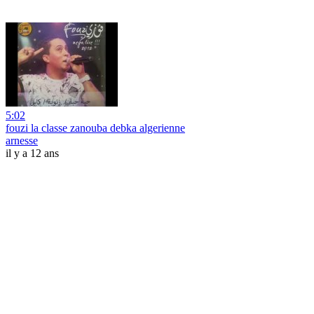
5:02
fouzi la classe zanouba debka algerienne
arnesse
il y a 12 ans