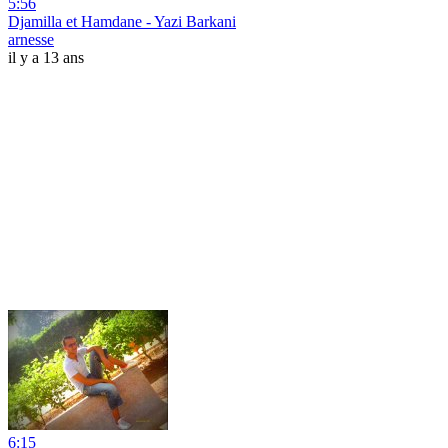
5:56
Djamilla et Hamdane - Yazi Barkani
arnesse
il y a 13 ans
6:15