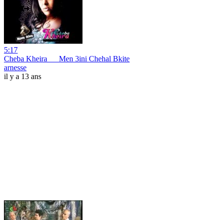
5:17
Cheba Kheira __ Men 3ini Chehal Bkite
arnesse
il y a 13 ans