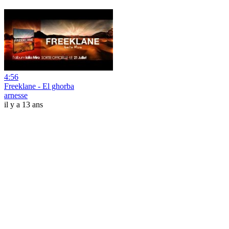
4:56
Freeklane - El ghorba
arnesse
il y a 13 ans