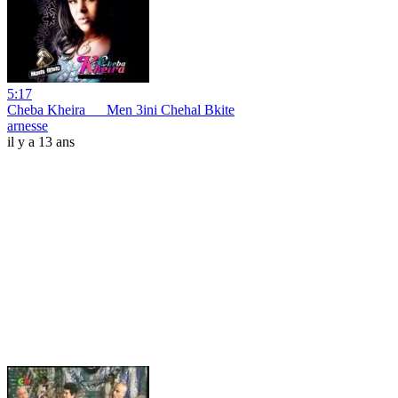
5:17
Cheba Kheira __ Men 3ini Chehal Bkite
arnesse
il y a 13 ans