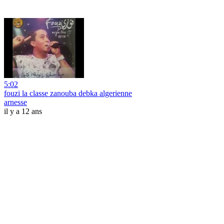
5:02
fouzi la classe zanouba debka algerienne
arnesse
il y a 12 ans