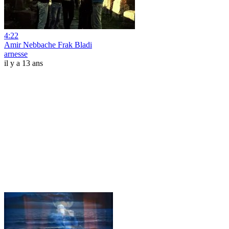
4:22
Amir Nebbache Frak Bladi
arnesse
il y a 13 ans