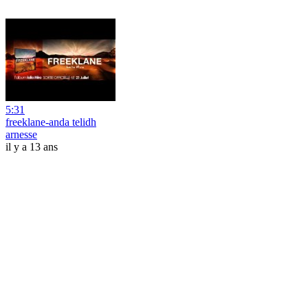
5:31
freeklane-anda telidh
arnesse
il y a 13 ans