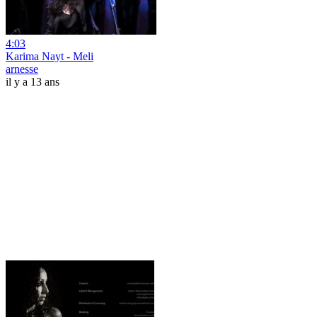
4:03
Karima Nayt - Meli
arnesse
il y a 13 ans