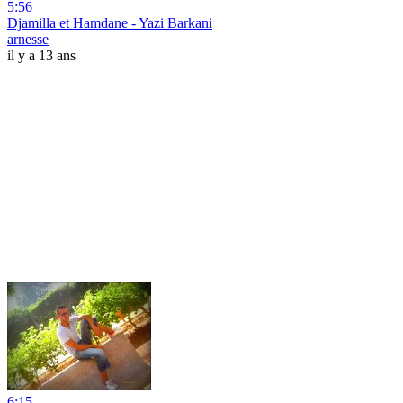
5:56
Djamilla et Hamdane - Yazi Barkani
arnesse
il y a 13 ans
6:15