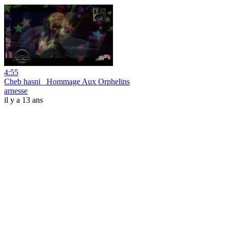
4:55
Cheb hasni _Hommage Aux Orphelins
arnesse
il y a 13 ans