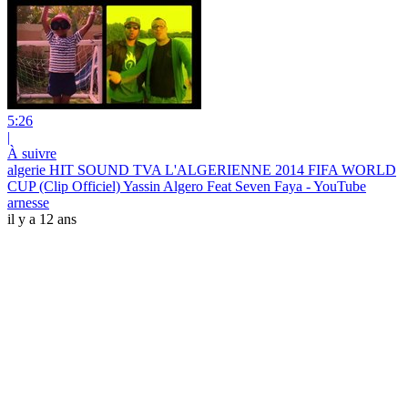
5:26
|
À suivre
algerie HIT SOUND TVA L'ALGERIENNE 2014 FIFA WORLD
CUP (Clip Officiel) Yassin Algero Feat Seven Faya - YouTube
arnesse
il y a 12 ans