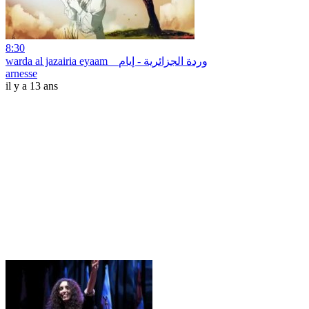
8:30
warda al jazairia eyaam _ وردة الجزائرية - إيام
arnesse
il y a 13 ans