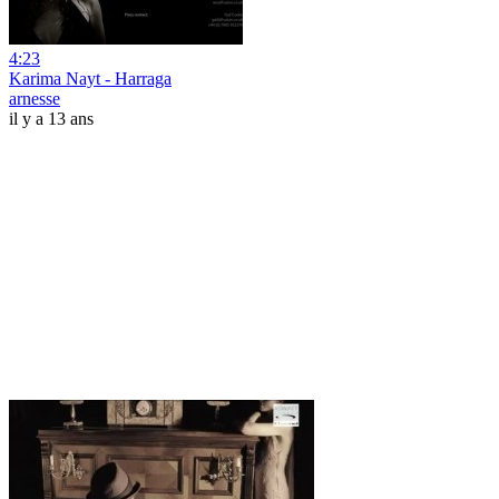
4:23
Karima Nayt - Harraga
arnesse
il y a 13 ans