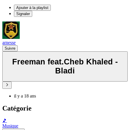
Ajouter à la playlist
Signaler
arnesse
Suivre
Freeman feat.Cheb Khaled -
Bladi
il y a 18 ans
Catégorie
🎵
Musique