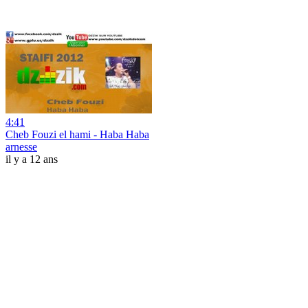
4:41
Cheb Fouzi el hami - Haba Haba
arnesse
il y a 12 ans