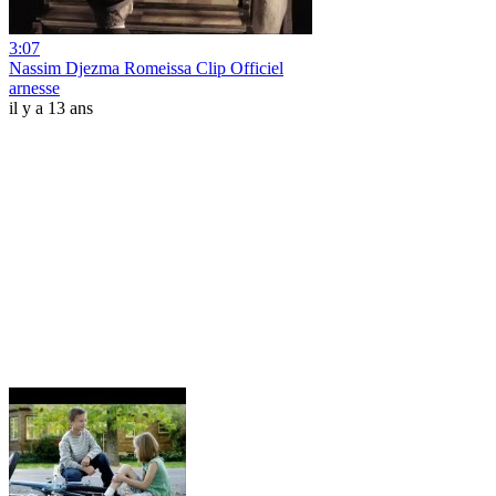
3:07
Nassim Djezma Romeissa Clip Officiel
arnesse
il y a 13 ans