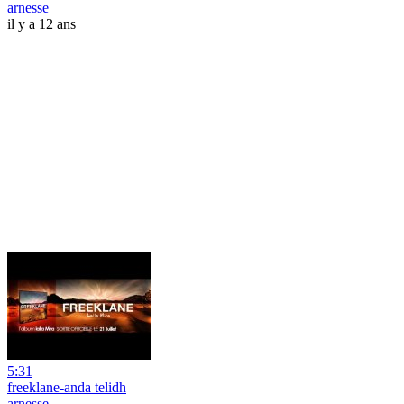
arnesse
il y a 12 ans
5:31
freeklane-anda telidh
arnesse