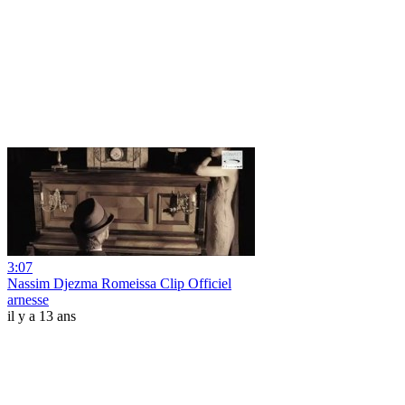
3:07
Nassim Djezma Romeissa Clip Officiel
arnesse
il y a 13 ans