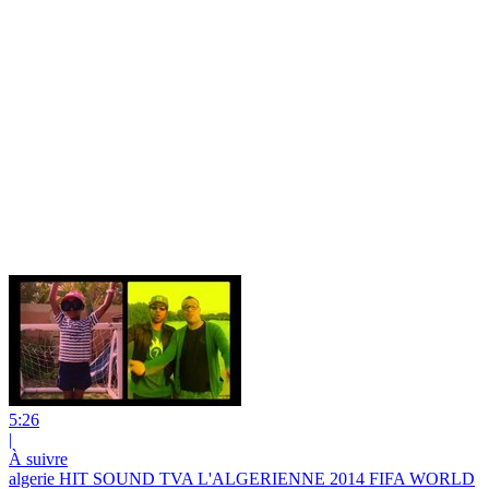
5:26
|
À suivre
algerie HIT SOUND TVA L'ALGERIENNE 2014 FIFA WORLD