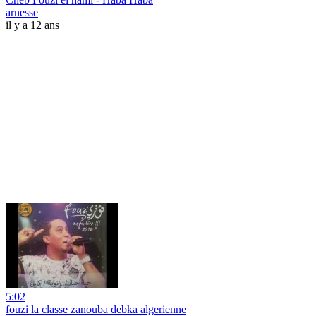
arnesse
il y a 12 ans
5:02
fouzi la classe zanouba debka algerienne