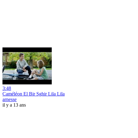
3:48
Caméléon El Bir Sghir Lila Lila
arnesse
il y a 13 ans