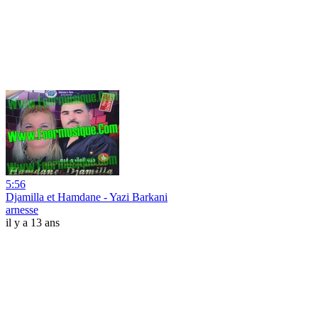
5:56
Djamilla et Hamdane - Yazi Barkani
arnesse
il y a 13 ans