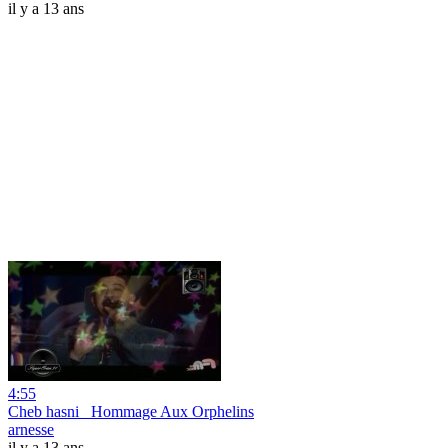
il y a 13 ans
4:55
Cheb hasni _Hommage Aux Orphelins
arnesse
il y a 13 ans