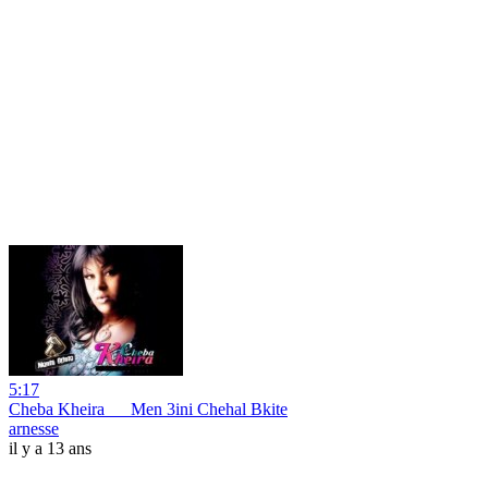
5:17
Cheba Kheira __ Men 3ini Chehal Bkite
arnesse
il y a 13 ans