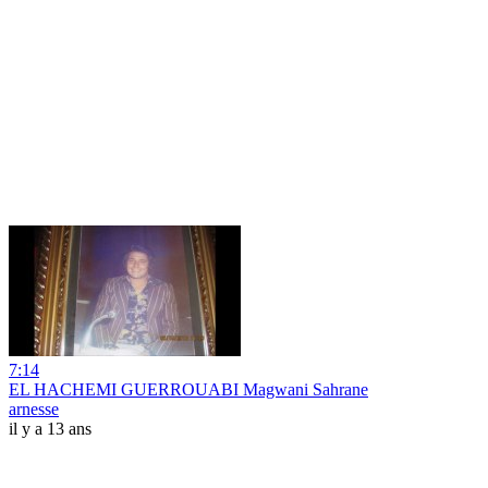
7:14
EL HACHEMI GUERROUABI Magwani Sahrane
arnesse
il y a 13 ans