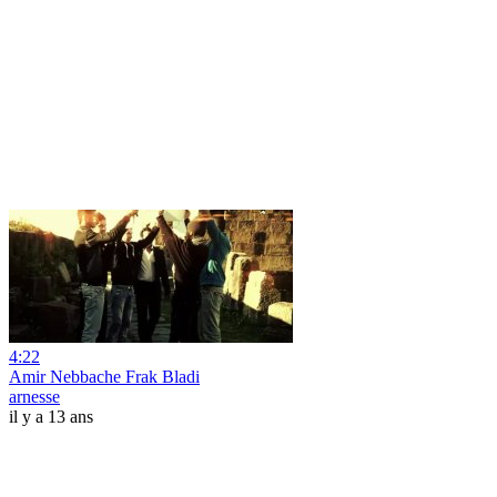
4:22
Amir Nebbache Frak Bladi
arnesse
il y a 13 ans