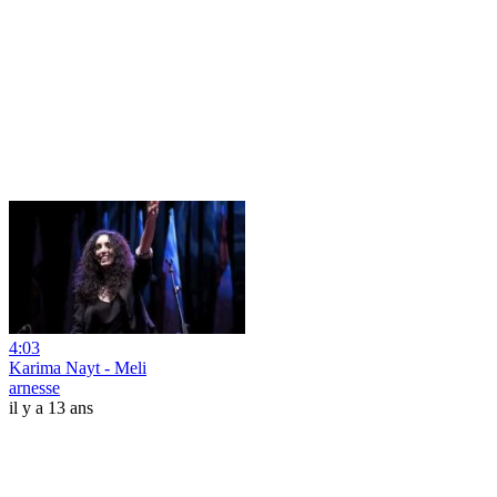
4:03
Karima Nayt - Meli
arnesse
il y a 13 ans