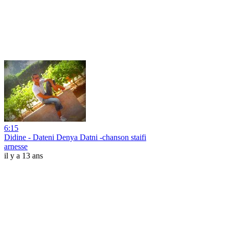
6:15
Didine - Dateni Denya Datni -chanson staifi
arnesse
il y a 13 ans