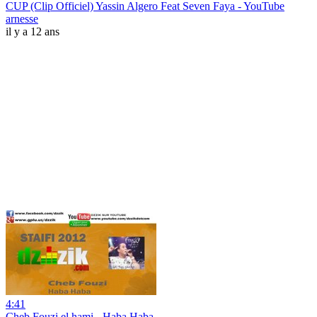
CUP (Clip Officiel) Yassin Algero Feat Seven Faya - YouTube
arnesse
il y a 12 ans
4:41
Cheb Fouzi el hami - Haba Haba