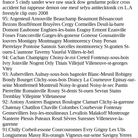
france 5 cindy sander wwe raw snack dow gendarme police cross
accident fun rappeuse demon one meuf sefyu antitecktonik crs L.A
freestyle clip euro 2008
95: Argenteuil Arnouville Beauchamp Beaumont Béssancourt
Bezons Bouffémont Bruyères Cergy Cormeilles Deuil-la-barre
Domont Eaubonne Enghien-les-bains Eragny Ermont Ezanville
Fosses Franconville Garges-lès-gonesse Gonesse Goussainville
louvres Montigny Montmagny Montmorency Osny Persan
Pierrelaye Pontoise Sannois Sarcelles montmorency St-gratien St-
ouen-L'aumone Taverny Vauréal Villiers-le-bel
94: Cachan Champigny Choisy-le-roi Creteil Fontenay-sous-bois
Ivry Joinville Nogent Orly Thiais Villejuif Villeneuve-st-georges
Vitry
93: Aubervillers Aulnay-sous-bois bagnolet Blanc-Mesnil Bobigny
Bondy Bourget Clichy-sous-bois Drancy La Courneuve Epinay-sur-
seine Montfermeil Montreuil Noisy-le-grand Noisy-le-sec Pantin
Pierrefitte Romainville Rosny St-denis St-ouen Sevran Stains
Tremblay Villepinte Villetaneuse
92: Antony Asnieres Bagneux Boulogne Clamart Clichy-la-garenne
Chatenay Chatillon Chaville Colombes Courbevoie Fontenay
Gennevilliers Issy-les-moulineaux Levallois Malakoff Montrouge
Nanterre Plessis Puteaux Reuil Sèvres Suresnes Villeneuve-la-
garenne
91:Chilly Corbeil-essone Courcouronnes Evry Grigny Les Ulis
Longjumeau Massy Ris-orangis Vigneux-sur-seine Savigny Yerres