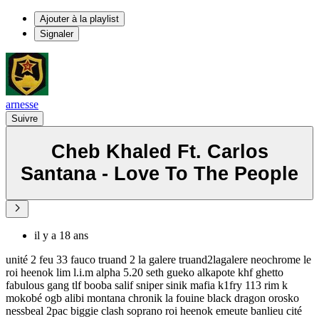
Ajouter à la playlist
Signaler
arnesse
Suivre
Cheb Khaled Ft. Carlos
Santana - Love To The People
il y a 18 ans
unité 2 feu 33 fauco truand 2 la galere truand2lagalere neochrome le
roi heenok lim l.i.m alpha 5.20 seth gueko alkapote khf ghetto
fabulous gang tlf booba salif sniper sinik mafia k1fry 113 rim k
mokobé ogb alibi montana chronik la fouine black dragon orosko
nessbeal 2pac biggie clash soprano roi heenok emeute banlieu cité