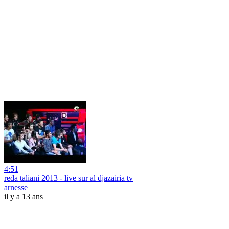
4:51
reda taliani 2013 - live sur al djazairia tv
arnesse
il y a 13 ans