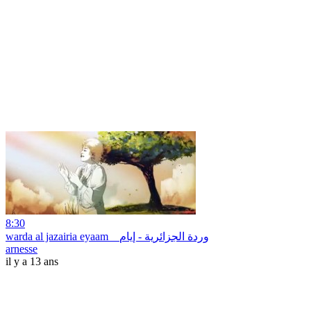
8:30
warda al jazairia eyaam _ وردة الجزائرية - إيام
arnesse
il y a 13 ans