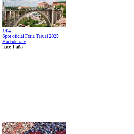
1:04
Spot oficial Feria Teruel 2025
Burladero.tv
hace 1 año