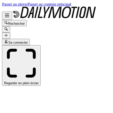
Passer au player
Passer au contenu principal
Rechercher
Se connecter
Regarder en plein écran