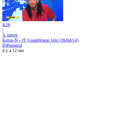
4:26
|
À suivre
Keros-N - JT Guadeloupe 1ère (26/04/14)
DjParagraf
il y a 12 ans