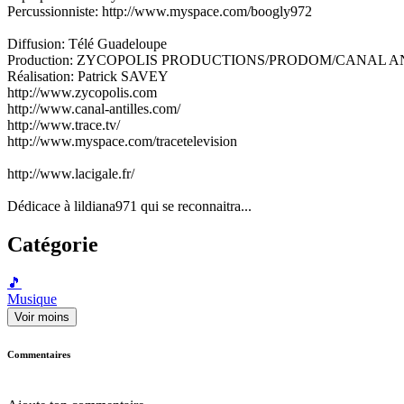
Percussionniste: http://www.myspace.com/boogly972
Diffusion: Télé Guadeloupe
Production: ZYCOPOLIS PRODUCTIONS/PRODOM/CANAL A
Réalisation: Patrick SAVEY
http://www.zycopolis.com
http://www.canal-antilles.com/
http://www.trace.tv/
http://www.myspace.com/tracetelevision
http://www.lacigale.fr/
Dédicace à lildiana971 qui se reconnaitra...
Catégorie
🎵
Musique
Voir moins
Commentaires