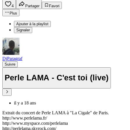
4
Partager
Favori
Plus
Ajouter à la playlist
Signaler
DjParagraf
Suivre
Perle LAMA - C'est toi (live)
il y a 18 ans
Extrait du concert de Perle LAMA à "La Cigale" de Paris.
http://www.perlelama.fr/
http://www.myspace.com/perlelama
http://perlelama.skyrock.com/