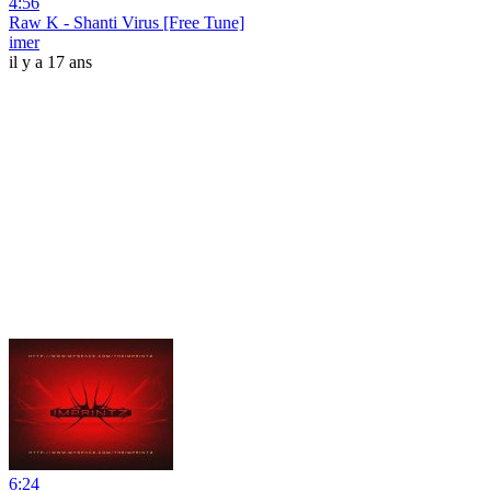
4:56
Raw K - Shanti Virus [Free Tune]
imer
il y a 17 ans
6:24