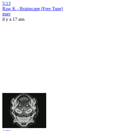
5:13
Raw K - Brainscape [Free Tune]
imer
il y a 17 ans