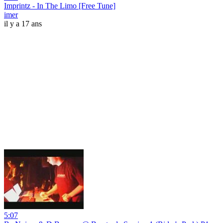
Imprintz - In The Limo [Free Tune]
imer
il y a 17 ans
5:07