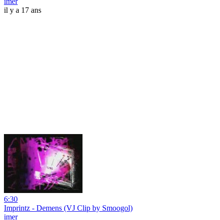
imer
il y a 17 ans
6:30
Imprintz - Demens (VJ Clip by Smoogol)
imer