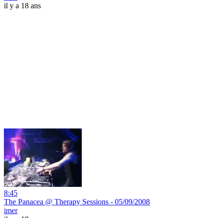
il y a 18 ans
8:45
The Panacea @ Therapy Sessions - 05/09/2008
imer