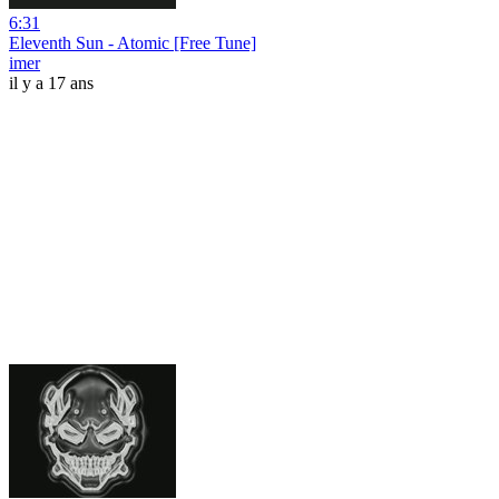
6:31
Eleventh Sun - Atomic [Free Tune]
imer
il y a 17 ans