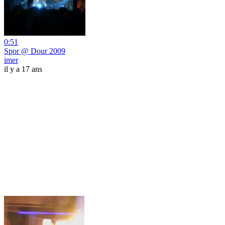
0:51
Spor @ Dour 2009
imer
il y a 17 ans