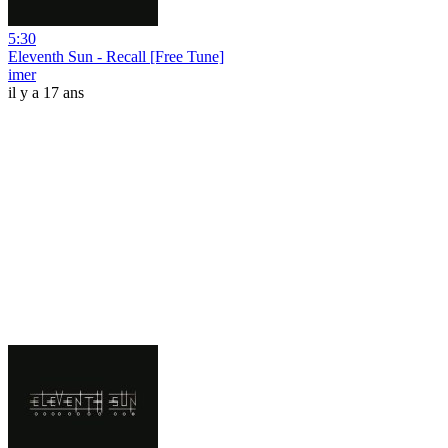
5:30
Eleventh Sun - Recall [Free Tune]
imer
il y a 17 ans