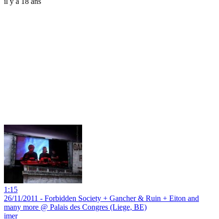
il y a 18 ans
1:15
26/11/2011 - Forbidden Society + Gancher & Ruin + Eiton and
many more @ Palais des Congres (Liege, BE)
imer