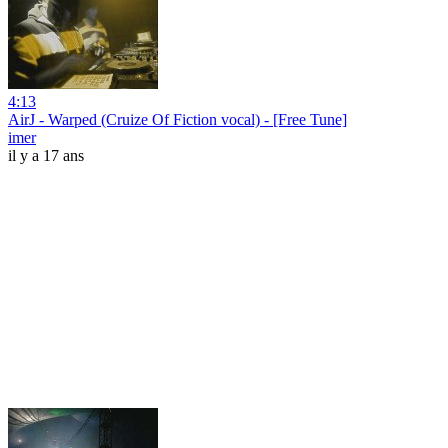
4:13
AirJ - Warped (Cruize Of Fiction vocal) - [Free Tune]
imer
il y a 17 ans