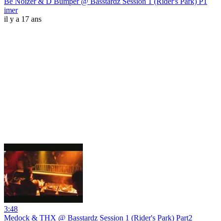
Be Noizer & D Bumper @ Basstardz Session 1 (Rider's Park) P1
imer
il y a 17 ans
3:48
Medock & THX @ Basstardz Session 1 (Rider's Park) Part2