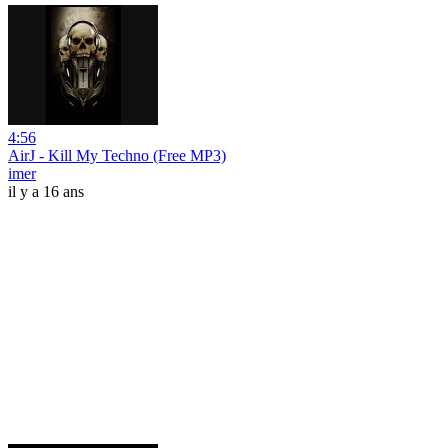
4:56
AirJ - Kill My Techno (Free MP3)
imer
il y a 16 ans