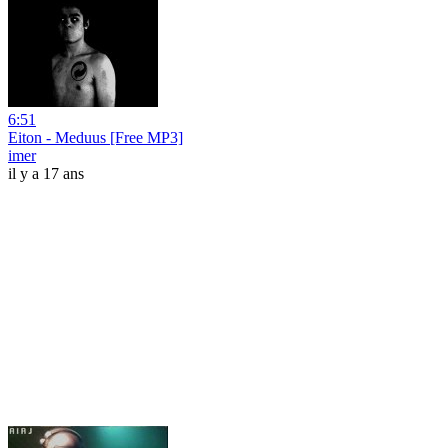
6:51
Eiton - Meduus [Free MP3]
imer
il y a 17 ans