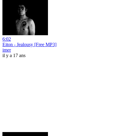
6:02
Eiton - Jealousy [Free MP3]
imer
il y a 17 ans