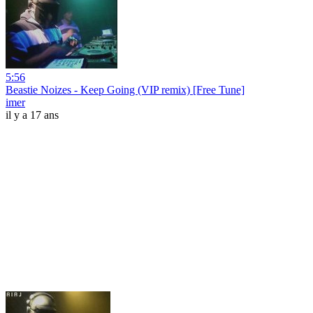
5:56
Beastie Noizes - Keep Going (VIP remix) [Free Tune]
imer
il y a 17 ans