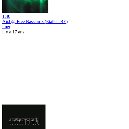
1:40
AirJ @ Free Basstardz (Etalle - BE)
imer
il y a 17 ans