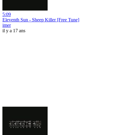
5:09
Eleventh Sun - Sheep Killer [Free Tune]
imer
il y a 17 ans