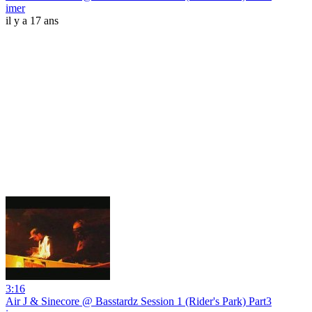
imer
il y a 17 ans
3:16
Air J & Sinecore @ Basstardz Session 1 (Rider's Park) Part3