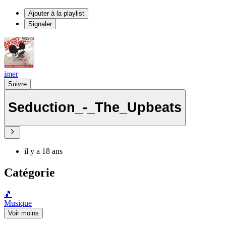
Ajouter à la playlist
Signaler
imer
Suivre
Seduction_-_The_Upbeats
il y a 18 ans
Catégorie
🎵
Musique
Voir moins