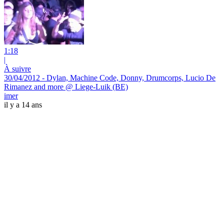
1:18
|
À suivre
30/04/2012 - Dylan, Machine Code, Donny, Drumcorps, Lucio De
Rimanez and more @ Liege-Luik (BE)
imer
il y a 14 ans