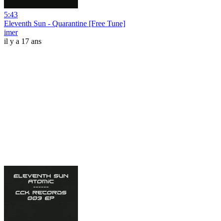
5:43
Eleventh Sun - Quarantine [Free Tune]
imer
il y a 17 ans