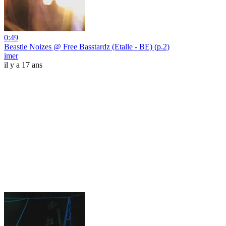
0:49
Beastie Noizes @ Free Basstardz (Etalle - BE) (p.2)
imer
il y a 17 ans