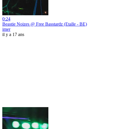
0:24
Beastie Noizes @ Free Basstardz (Etalle - BE)
imer
il y a 17 ans