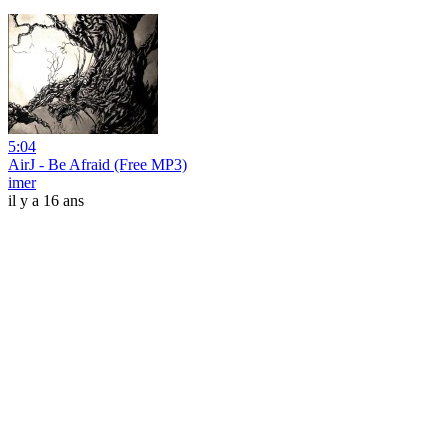
5:04
AirJ - Be Afraid (Free MP3)
imer
il y a 16 ans