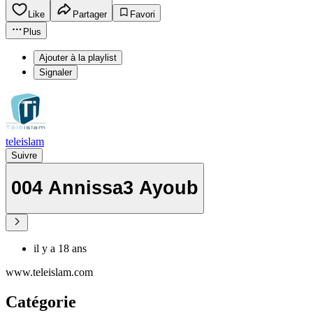
Like
Partager
Favori
Plus
Ajouter à la playlist
Signaler
teleislam
Suivre
004 Annissa3 Ayoub
il y a 18 ans
www.teleislam.com
Catégorie