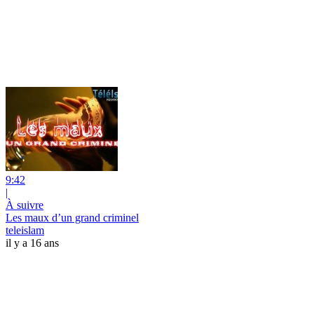
9:42
|
À suivre
Les maux d’un grand criminel
teleislam
il y a 16 ans