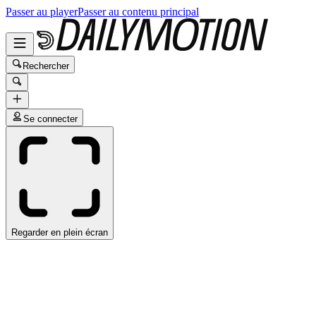
Passer au player
Passer au contenu principal
Rechercher
Se connecter
Regarder en plein écran