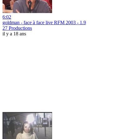
6:02
goldman - face à face live RFM 2003 - 1.9
27 Productions
il y a 18 ans