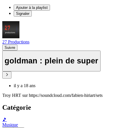
Ajouter à la playlist
Signaler
27 Productions
Suivre
goldman : plein de super
il y a 18 ans
Troy HRT sur https://soundcloud.com/fabien-hiriart/sets
Catégorie
🎵
Musique