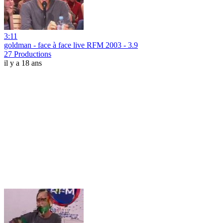
3:11
goldman - face à face live RFM 2003 - 3.9
27 Productions
il y a 18 ans