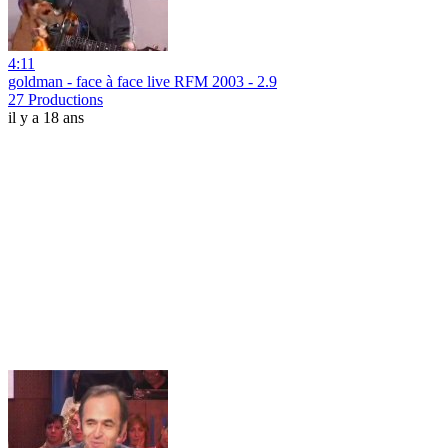
4:11
goldman - face à face live RFM 2003 - 2.9
27 Productions
il y a 18 ans