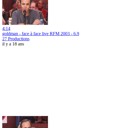
4:14
goldman - face à face live RFM 2003 - 6.9
27 Productions
il y a 18 ans