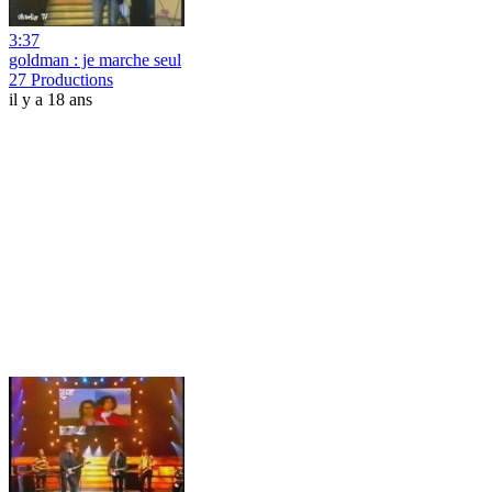
3:37
goldman : je marche seul
27 Productions
il y a 18 ans