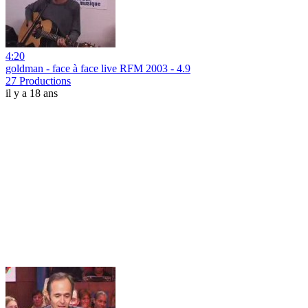
4:20
goldman - face à face live RFM 2003 - 4.9
27 Productions
il y a 18 ans