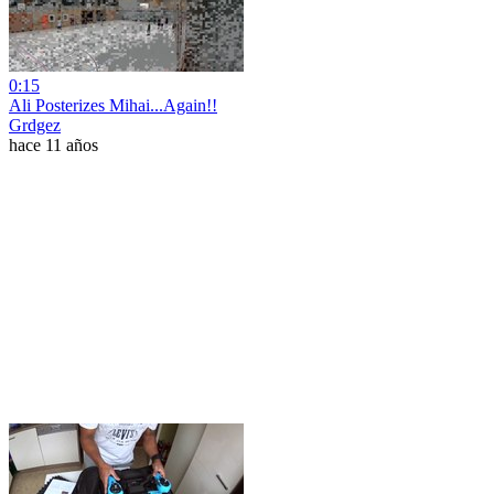
0:15
Ali Posterizes Mihai...Again!!
Grdgez
hace 11 años