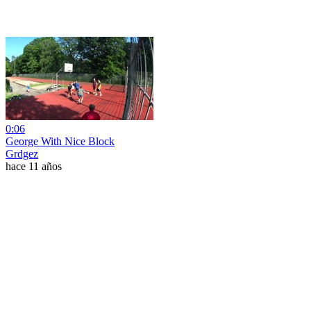
0:06
George With Nice Block
Grdgez
hace 11 años