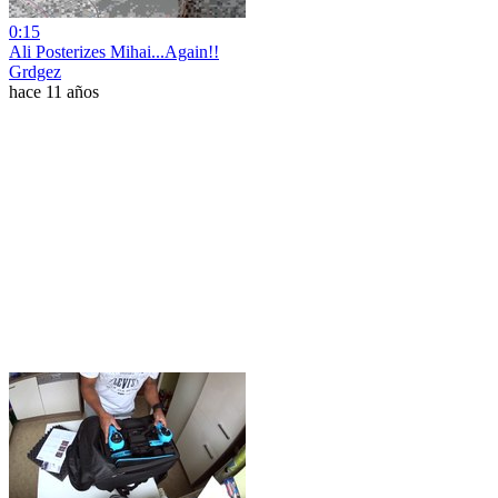
0:15
Ali Posterizes Mihai...Again!!
Grdgez
hace 11 años