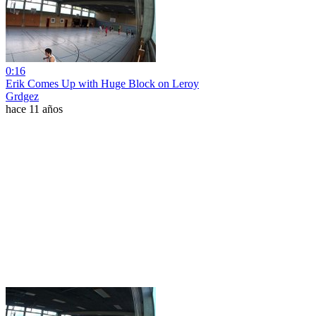
0:16
Erik Comes Up with Huge Block on Leroy
Grdgez
hace 11 años