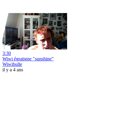
3:30
Wiwi égratigne "sunshine"
Wiwibulle
il y a 4 ans