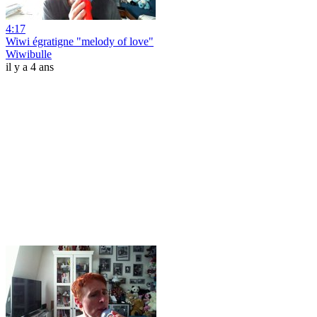
4:17
Wiwi égratigne "melody of love"
Wiwibulle
il y a 4 ans