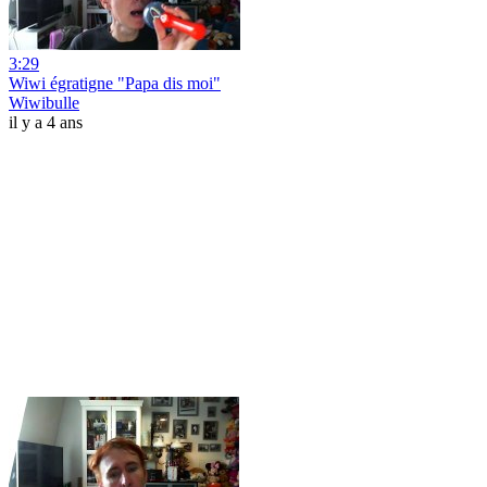
3:29
Wiwi égratigne "Papa dis moi"
Wiwibulle
il y a 4 ans