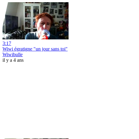
3:17
Wiwi égratigne "un jour sans toi"
Wiwibulle
il y a 4 ans