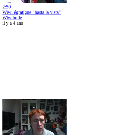
2:50
Wiwi égratigne "hasta la vista"
Wiwibulle
il y a 4 ans