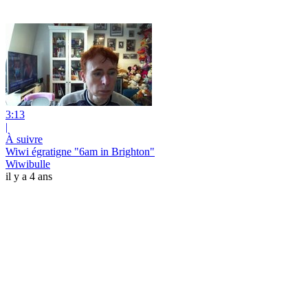
3:13
|
À suivre
Wiwi égratigne "6am in Brighton"
Wiwibulle
il y a 4 ans