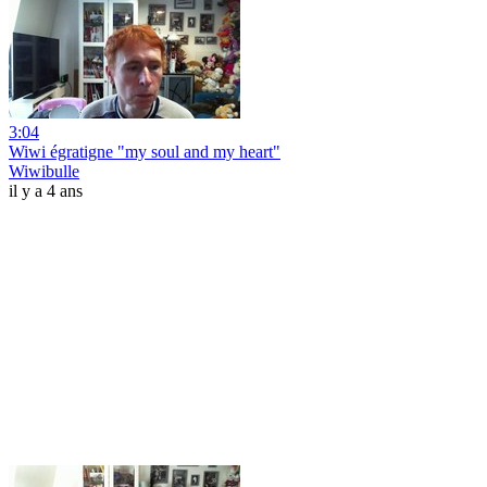
3:04
Wiwi égratigne "my soul and my heart"
Wiwibulle
il y a 4 ans