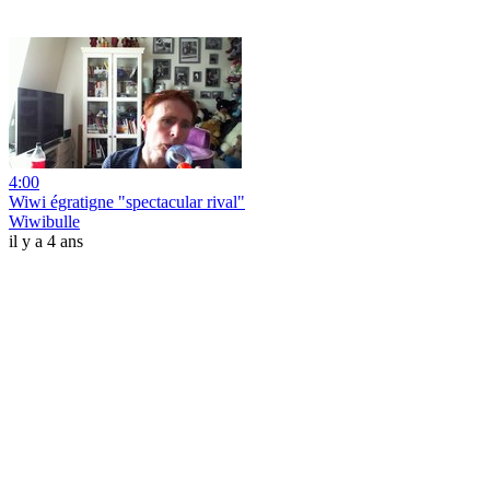
4:00
Wiwi égratigne "spectacular rival"
Wiwibulle
il y a 4 ans