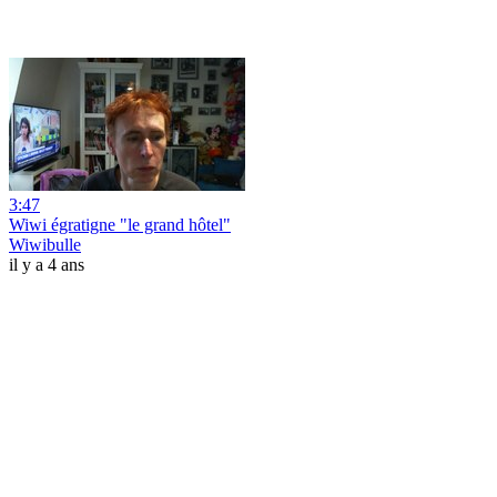
3:47
Wiwi égratigne "le grand hôtel"
Wiwibulle
il y a 4 ans