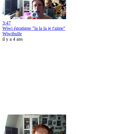
3:47
Wiwi égratigne "la la la je t'aime"
Wiwibulle
il y a 4 ans