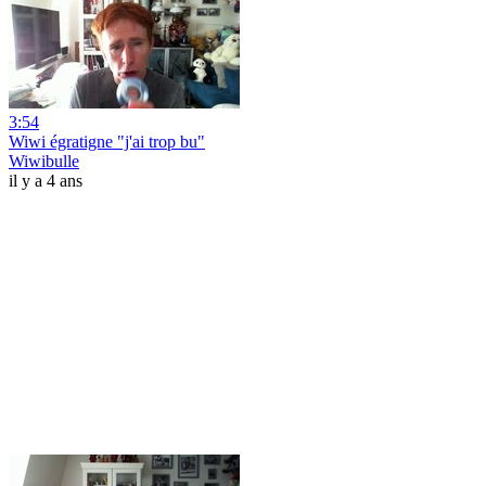
3:54
Wiwi égratigne "j'ai trop bu"
Wiwibulle
il y a 4 ans