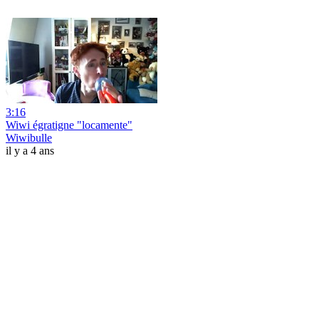
3:16
Wiwi égratigne "locamente"
Wiwibulle
il y a 4 ans