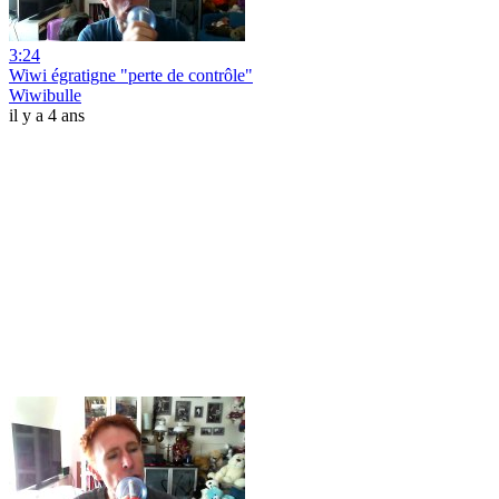
3:24
Wiwi égratigne "perte de contrôle"
Wiwibulle
il y a 4 ans