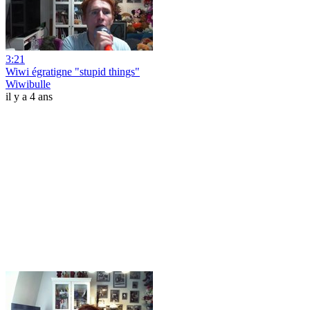
3:21
Wiwi égratigne "stupid things"
Wiwibulle
il y a 4 ans