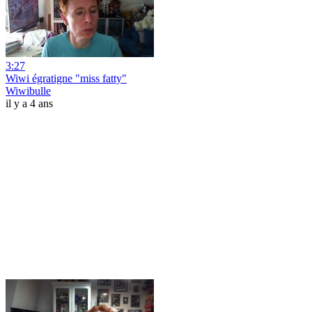
3:27
Wiwi égratigne "miss fatty"
Wiwibulle
il y a 4 ans