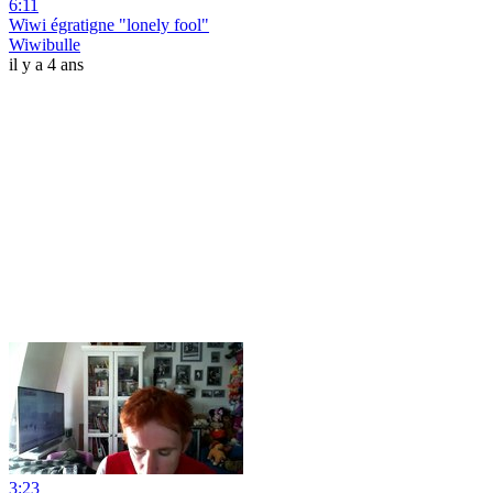
6:11
Wiwi égratigne "lonely fool"
Wiwibulle
il y a 4 ans
3:23