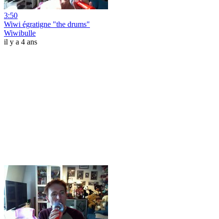
3:50
Wiwi égratigne "the drums"
Wiwibulle
il y a 4 ans