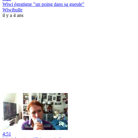
Wiwi égratigne "un poing dans sa gueule"
Wiwibulle
il y a 4 ans
4:51