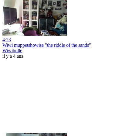
4:23
Wiwi muppetshowise "the riddle of the sands"
Wiwibulle
il y a 4 ans