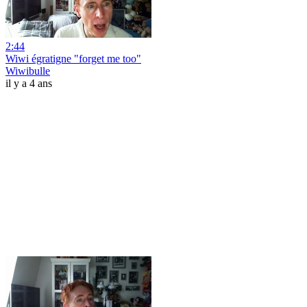
2:44
Wiwi égratigne "forget me too"
Wiwibulle
il y a 4 ans