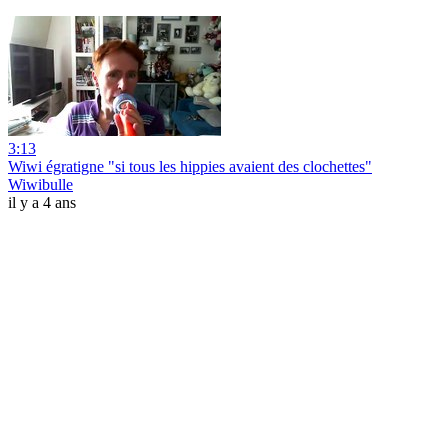
3:13
Wiwi égratigne "si tous les hippies avaient des clochettes"
Wiwibulle
il y a 4 ans