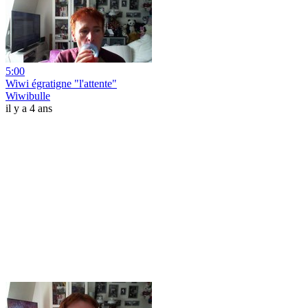
5:00
Wiwi égratigne "l'attente"
Wiwibulle
il y a 4 ans