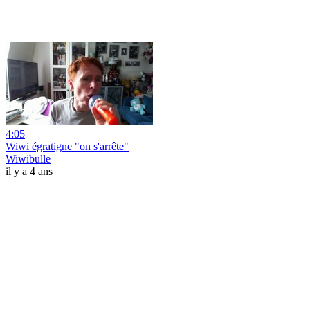
4:05
Wiwi égratigne "on s'arrête"
Wiwibulle
il y a 4 ans