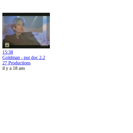
15:38
Goldman - pur doc 2.2
27 Productions
il y a 18 ans