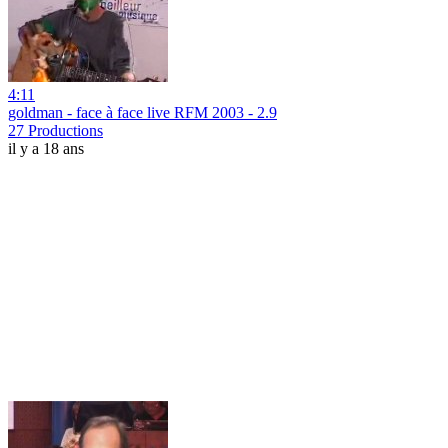
4:11
goldman - face à face live RFM 2003 - 2.9
27 Productions
il y a 18 ans