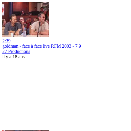
2:39
goldman - face à face live RFM 2003 - 7.9
27 Productions
il y a 18 ans