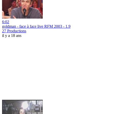
6:02
goldman - face à face live RFM 2003 - 1.9
27 Productions
il y a 18 ans