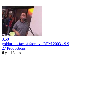
3:50
goldman - face à face live RFM 2003 - 9.9
27 Productions
il y a 18 ans