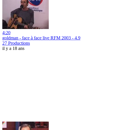
4:20
goldman - face à face live RFM 2003 - 4.9
27 Productions
il y a 18 ans