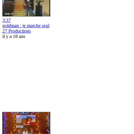
3:37
goldman : je marche seul
27 Productions
il y a 18 ans