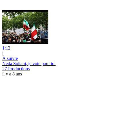
1:12
|
À suivre
Neda Soltani, je vote pour toi
27 Productions
il y a 8 ans